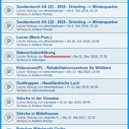
Senderstorch XA 121 - 2019 - Drömling --> Winterquartier
Letzter Beitrag von
elmontedream
«
So 6. Okt 2019, 01:14
Verfasst in
Andere Horste
Senderstorch XA 122 - 2019 - Drömling --> Winterquartier
Letzter Beitrag von
elmontedream
«
So 6. Okt 2019, 01:10
Verfasst in
Andere Horste
Leizen (Meck.Pom.)
Letzter Beitrag von
elmontedream
«
So 16. Jun 2019, 22:00
Verfasst in
Andere Horste
Datenschutzerklärung
Letzter Beitrag von
Storchenzentrum
«
Mo 31. Dez 2018, 12:30
Verfasst in
Sonstiges
Klekusiowo/PL - Rehabilitationszentrum für Wildtiere
Letzter Beitrag von
elmontedream
«
Mo 14. Mai 2018, 22:09
Verfasst in
Andere Horste
Großtrappen - Havelländische Luch
Letzter Beitrag von
elmontedream
«
Fr 13. Apr 2018, 00:48
Verfasst in
Storchenfreunde
Störche in der Slowakei
Letzter Beitrag von
michaela
«
Di 10. Apr 2018, 09:45
Verfasst in
Andere Horste
Störche in Mittelhessen
Letzter Beitrag von
Joachim E.
«
Mo 22. Mai 2017, 22:02
Verfasst in
Andere Horste
Potsdam-Mittelmark/ Grube