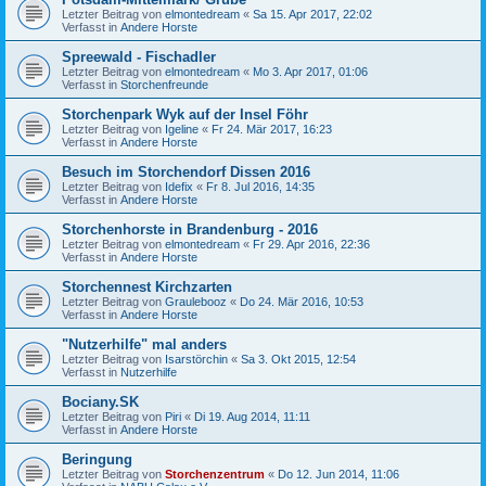
Letzter Beitrag von
elmontedream
«
Sa 15. Apr 2017, 22:02
Verfasst in
Andere Horste
Spreewald - Fischadler
Letzter Beitrag von
elmontedream
«
Mo 3. Apr 2017, 01:06
Verfasst in
Storchenfreunde
Storchenpark Wyk auf der Insel Föhr
Letzter Beitrag von
Igeline
«
Fr 24. Mär 2017, 16:23
Verfasst in
Andere Horste
Besuch im Storchendorf Dissen 2016
Letzter Beitrag von
Idefix
«
Fr 8. Jul 2016, 14:35
Verfasst in
Andere Horste
Storchenhorste in Brandenburg - 2016
Letzter Beitrag von
elmontedream
«
Fr 29. Apr 2016, 22:36
Verfasst in
Andere Horste
Storchennest Kirchzarten
Letzter Beitrag von
Graulebooz
«
Do 24. Mär 2016, 10:53
Verfasst in
Andere Horste
"Nutzerhilfe" mal anders
Letzter Beitrag von
Isarstörchin
«
Sa 3. Okt 2015, 12:54
Verfasst in
Nutzerhilfe
Bociany.SK
Letzter Beitrag von
Piri
«
Di 19. Aug 2014, 11:11
Verfasst in
Andere Horste
Beringung
Letzter Beitrag von
Storchenzentrum
«
Do 12. Jun 2014, 11:06