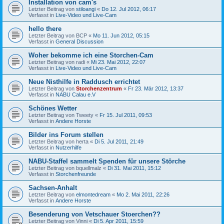
Installation von cam's
Letzter Beitrag von
stiloangi
«
Do 12. Jul 2012, 06:17
Verfasst in
Live-Video und Live-Cam
hello there
Letzter Beitrag von
BCP
«
Mo 11. Jun 2012, 05:15
Verfasst in
General Discussion
Woher bekomme ich eine Storchen-Cam
Letzter Beitrag von
radi
«
Mi 23. Mai 2012, 22:07
Verfasst in
Live-Video und Live-Cam
Neue Nisthilfe in Raddusch errichtet
Letzter Beitrag von
Storchenzentrum
«
Fr 23. Mär 2012, 13:37
Verfasst in
NABU Calau e.V
Schönes Wetter
Letzter Beitrag von
Tweety
«
Fr 15. Jul 2011, 09:53
Verfasst in
Andere Horste
Bilder ins Forum stellen
Letzter Beitrag von
herta
«
Di 5. Jul 2011, 21:49
Verfasst in
Nutzerhilfe
NABU-Staffel sammelt Spenden für unsere Störche
Letzter Beitrag von
bquellmalz
«
Di 31. Mai 2011, 15:12
Verfasst in
Storchenfreunde
Sachsen-Anhalt
Letzter Beitrag von
elmontedream
«
Mo 2. Mai 2011, 22:26
Verfasst in
Andere Horste
Besenderung von Vetschauer Stoerchen??
Letzter Beitrag von
Vinni
«
Di 5. Apr 2011, 15:59