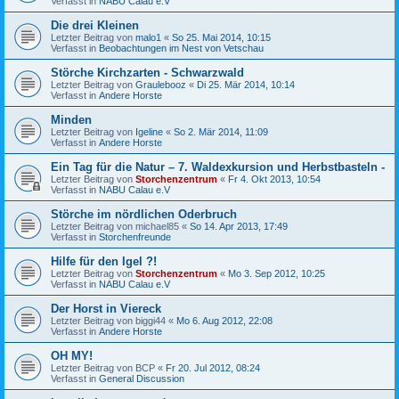
Verfasst in
NABU Calau e.V
Die drei Kleinen
Letzter Beitrag von
malo1
«
So 25. Mai 2014, 10:15
Verfasst in
Beobachtungen im Nest von Vetschau
Störche Kirchzarten - Schwarzwald
Letzter Beitrag von
Graulebooz
«
Di 25. Mär 2014, 10:14
Verfasst in
Andere Horste
Minden
Letzter Beitrag von
Igeline
«
So 2. Mär 2014, 11:09
Verfasst in
Andere Horste
Ein Tag für die Natur – 7. Waldexkursion und Herbstbasteln -
Letzter Beitrag von
Storchenzentrum
«
Fr 4. Okt 2013, 10:54
Verfasst in
NABU Calau e.V
Störche im nördlichen Oderbruch
Letzter Beitrag von
michael85
«
So 14. Apr 2013, 17:49
Verfasst in
Storchenfreunde
Hilfe für den Igel ?!
Letzter Beitrag von
Storchenzentrum
«
Mo 3. Sep 2012, 10:25
Verfasst in
NABU Calau e.V
Der Horst in Viereck
Letzter Beitrag von
biggi44
«
Mo 6. Aug 2012, 22:08
Verfasst in
Andere Horste
OH MY!
Letzter Beitrag von
BCP
«
Fr 20. Jul 2012, 08:24
Verfasst in
General Discussion