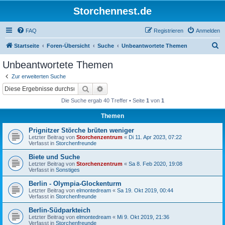
Storchennest.de
FAQ
Registrieren
Anmelden
S
Startseite
Foren-Übersicht
Suche
Unbeantwortete Themen
u
Unbeantwortete Themen
c
Zur erweiterten Suche
h
Suche
Erweiterte Suche
e
Die Suche ergab 40 Treffer • Seite
1
von
1
Themen
Prignitzer Störche brüten weniger
Letzter Beitrag von
Storchenzentrum
«
Di 11. Apr 2023, 07:22
Verfasst in
Storchenfreunde
Biete und Suche
Letzter Beitrag von
Storchenzentrum
«
Sa 8. Feb 2020, 19:08
Verfasst in
Sonstiges
Berlin - Olympia-Glockenturm
Letzter Beitrag von
elmontedream
«
Sa 19. Okt 2019, 00:44
Verfasst in
Storchenfreunde
Berlin-Südparkteich
Letzter Beitrag von
elmontedream
«
Mi 9. Okt 2019, 21:36
Verfasst in
Storchenfreunde