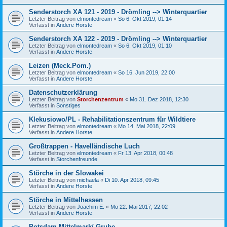
Senderstorch XA 121 - 2019 - Drömling --> Winterquartier
Letzter Beitrag von
elmontedream
«
So 6. Okt 2019, 01:14
Verfasst in
Andere Horste
Senderstorch XA 122 - 2019 - Drömling --> Winterquartier
Letzter Beitrag von
elmontedream
«
So 6. Okt 2019, 01:10
Verfasst in
Andere Horste
Leizen (Meck.Pom.)
Letzter Beitrag von
elmontedream
«
So 16. Jun 2019, 22:00
Verfasst in
Andere Horste
Datenschutzerklärung
Letzter Beitrag von
Storchenzentrum
«
Mo 31. Dez 2018, 12:30
Verfasst in
Sonstiges
Klekusiowo/PL - Rehabilitationszentrum für Wildtiere
Letzter Beitrag von
elmontedream
«
Mo 14. Mai 2018, 22:09
Verfasst in
Andere Horste
Großtrappen - Havelländische Luch
Letzter Beitrag von
elmontedream
«
Fr 13. Apr 2018, 00:48
Verfasst in
Storchenfreunde
Störche in der Slowakei
Letzter Beitrag von
michaela
«
Di 10. Apr 2018, 09:45
Verfasst in
Andere Horste
Störche in Mittelhessen
Letzter Beitrag von
Joachim E.
«
Mo 22. Mai 2017, 22:02
Verfasst in
Andere Horste
Potsdam-Mittelmark/ Grube