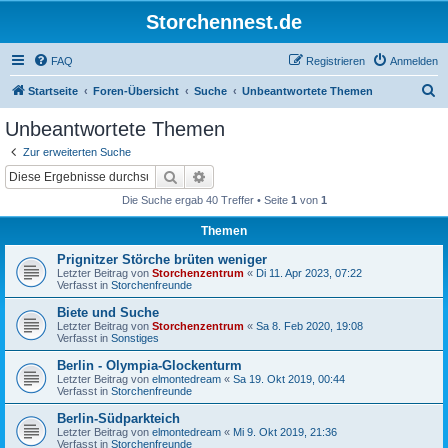
Storchennest.de
FAQ
Registrieren
Anmelden
S
Startseite
Foren-Übersicht
Suche
Unbeantwortete Themen
u
Unbeantwortete Themen
c
Zur erweiterten Suche
h
Suche
Erweiterte Suche
e
Die Suche ergab 40 Treffer • Seite
1
von
1
Themen
Prignitzer Störche brüten weniger
Letzter Beitrag von
Storchenzentrum
«
Di 11. Apr 2023, 07:22
Verfasst in
Storchenfreunde
Biete und Suche
Letzter Beitrag von
Storchenzentrum
«
Sa 8. Feb 2020, 19:08
Verfasst in
Sonstiges
Berlin - Olympia-Glockenturm
Letzter Beitrag von
elmontedream
«
Sa 19. Okt 2019, 00:44
Verfasst in
Storchenfreunde
Berlin-Südparkteich
Letzter Beitrag von
elmontedream
«
Mi 9. Okt 2019, 21:36
Verfasst in
Storchenfreunde