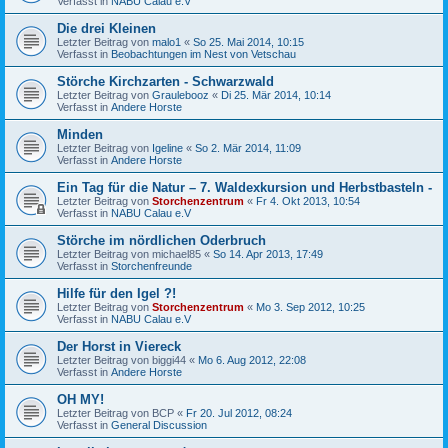
Verfasst in
NABU Calau e.V
Die drei Kleinen
Letzter Beitrag von
malo1
«
So 25. Mai 2014, 10:15
Verfasst in
Beobachtungen im Nest von Vetschau
Störche Kirchzarten - Schwarzwald
Letzter Beitrag von
Graulebooz
«
Di 25. Mär 2014, 10:14
Verfasst in
Andere Horste
Minden
Letzter Beitrag von
Igeline
«
So 2. Mär 2014, 11:09
Verfasst in
Andere Horste
Ein Tag für die Natur – 7. Waldexkursion und Herbstbasteln -
Letzter Beitrag von
Storchenzentrum
«
Fr 4. Okt 2013, 10:54
Verfasst in
NABU Calau e.V
Störche im nördlichen Oderbruch
Letzter Beitrag von
michael85
«
So 14. Apr 2013, 17:49
Verfasst in
Storchenfreunde
Hilfe für den Igel ?!
Letzter Beitrag von
Storchenzentrum
«
Mo 3. Sep 2012, 10:25
Verfasst in
NABU Calau e.V
Der Horst in Viereck
Letzter Beitrag von
biggi44
«
Mo 6. Aug 2012, 22:08
Verfasst in
Andere Horste
OH MY!
Letzter Beitrag von
BCP
«
Fr 20. Jul 2012, 08:24
Verfasst in
General Discussion