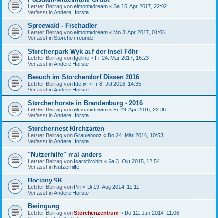
Letzter Beitrag von
elmontedream
«
Sa 15. Apr 2017, 22:02
Verfasst in
Andere Horste
Spreewald - Fischadler
Letzter Beitrag von
elmontedream
«
Mo 3. Apr 2017, 01:06
Verfasst in
Storchenfreunde
Storchenpark Wyk auf der Insel Föhr
Letzter Beitrag von
Igeline
«
Fr 24. Mär 2017, 16:23
Verfasst in
Andere Horste
Besuch im Storchendorf Dissen 2016
Letzter Beitrag von
Idefix
«
Fr 8. Jul 2016, 14:35
Verfasst in
Andere Horste
Storchenhorste in Brandenburg - 2016
Letzter Beitrag von
elmontedream
«
Fr 29. Apr 2016, 22:36
Verfasst in
Andere Horste
Storchennest Kirchzarten
Letzter Beitrag von
Graulebooz
«
Do 24. Mär 2016, 10:53
Verfasst in
Andere Horste
"Nutzerhilfe" mal anders
Letzter Beitrag von
Isarstörchin
«
Sa 3. Okt 2015, 12:54
Verfasst in
Nutzerhilfe
Bociany.SK
Letzter Beitrag von
Piri
«
Di 19. Aug 2014, 11:11
Verfasst in
Andere Horste
Beringung
Letzter Beitrag von
Storchenzentrum
«
Do 12. Jun 2014, 11:06