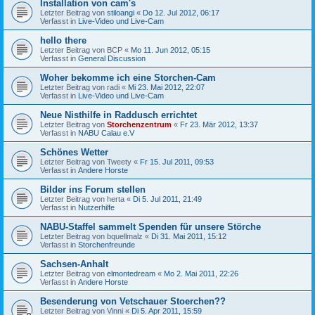
Installation von cam's
Letzter Beitrag von
stiloangi
«
Do 12. Jul 2012, 06:17
Verfasst in
Live-Video und Live-Cam
hello there
Letzter Beitrag von
BCP
«
Mo 11. Jun 2012, 05:15
Verfasst in
General Discussion
Woher bekomme ich eine Storchen-Cam
Letzter Beitrag von
radi
«
Mi 23. Mai 2012, 22:07
Verfasst in
Live-Video und Live-Cam
Neue Nisthilfe in Raddusch errichtet
Letzter Beitrag von
Storchenzentrum
«
Fr 23. Mär 2012, 13:37
Verfasst in
NABU Calau e.V
Schönes Wetter
Letzter Beitrag von
Tweety
«
Fr 15. Jul 2011, 09:53
Verfasst in
Andere Horste
Bilder ins Forum stellen
Letzter Beitrag von
herta
«
Di 5. Jul 2011, 21:49
Verfasst in
Nutzerhilfe
NABU-Staffel sammelt Spenden für unsere Störche
Letzter Beitrag von
bquellmalz
«
Di 31. Mai 2011, 15:12
Verfasst in
Storchenfreunde
Sachsen-Anhalt
Letzter Beitrag von
elmontedream
«
Mo 2. Mai 2011, 22:26
Verfasst in
Andere Horste
Besenderung von Vetschauer Stoerchen??
Letzter Beitrag von
Vinni
«
Di 5. Apr 2011, 15:59