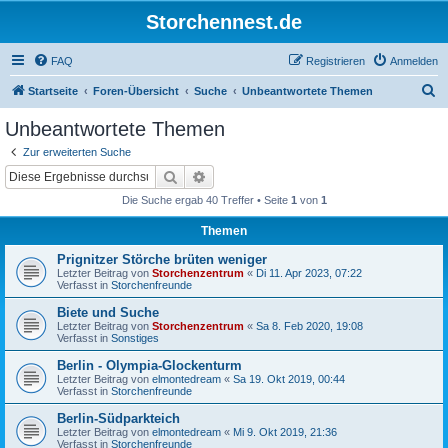
Storchennest.de
FAQ
Registrieren
Anmelden
S
Startseite
Foren-Übersicht
Suche
Unbeantwortete Themen
u
Unbeantwortete Themen
c
Zur erweiterten Suche
h
Suche
Erweiterte Suche
e
Die Suche ergab 40 Treffer • Seite
1
von
1
Themen
Prignitzer Störche brüten weniger
Letzter Beitrag von
Storchenzentrum
«
Di 11. Apr 2023, 07:22
Verfasst in
Storchenfreunde
Biete und Suche
Letzter Beitrag von
Storchenzentrum
«
Sa 8. Feb 2020, 19:08
Verfasst in
Sonstiges
Berlin - Olympia-Glockenturm
Letzter Beitrag von
elmontedream
«
Sa 19. Okt 2019, 00:44
Verfasst in
Storchenfreunde
Berlin-Südparkteich
Letzter Beitrag von
elmontedream
«
Mi 9. Okt 2019, 21:36
Verfasst in
Storchenfreunde