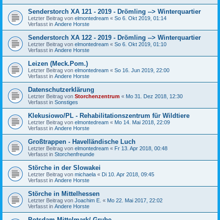
Senderstorch XA 121 - 2019 - Drömling --> Winterquartier
Letzter Beitrag von
elmontedream
«
So 6. Okt 2019, 01:14
Verfasst in
Andere Horste
Senderstorch XA 122 - 2019 - Drömling --> Winterquartier
Letzter Beitrag von
elmontedream
«
So 6. Okt 2019, 01:10
Verfasst in
Andere Horste
Leizen (Meck.Pom.)
Letzter Beitrag von
elmontedream
«
So 16. Jun 2019, 22:00
Verfasst in
Andere Horste
Datenschutzerklärung
Letzter Beitrag von
Storchenzentrum
«
Mo 31. Dez 2018, 12:30
Verfasst in
Sonstiges
Klekusiowo/PL - Rehabilitationszentrum für Wildtiere
Letzter Beitrag von
elmontedream
«
Mo 14. Mai 2018, 22:09
Verfasst in
Andere Horste
Großtrappen - Havelländische Luch
Letzter Beitrag von
elmontedream
«
Fr 13. Apr 2018, 00:48
Verfasst in
Storchenfreunde
Störche in der Slowakei
Letzter Beitrag von
michaela
«
Di 10. Apr 2018, 09:45
Verfasst in
Andere Horste
Störche in Mittelhessen
Letzter Beitrag von
Joachim E.
«
Mo 22. Mai 2017, 22:02
Verfasst in
Andere Horste
Potsdam-Mittelmark/ Grube