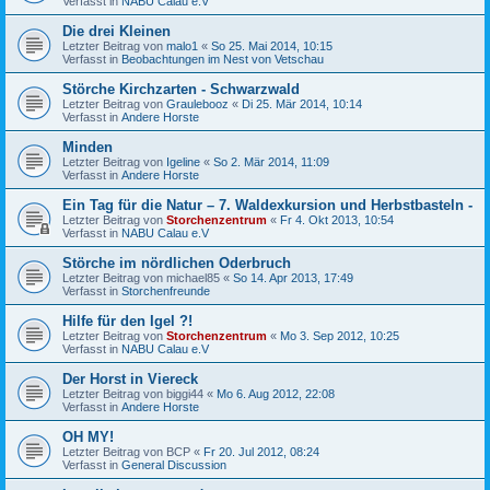
Verfasst in
NABU Calau e.V
Die drei Kleinen
Letzter Beitrag von
malo1
«
So 25. Mai 2014, 10:15
Verfasst in
Beobachtungen im Nest von Vetschau
Störche Kirchzarten - Schwarzwald
Letzter Beitrag von
Graulebooz
«
Di 25. Mär 2014, 10:14
Verfasst in
Andere Horste
Minden
Letzter Beitrag von
Igeline
«
So 2. Mär 2014, 11:09
Verfasst in
Andere Horste
Ein Tag für die Natur – 7. Waldexkursion und Herbstbasteln -
Letzter Beitrag von
Storchenzentrum
«
Fr 4. Okt 2013, 10:54
Verfasst in
NABU Calau e.V
Störche im nördlichen Oderbruch
Letzter Beitrag von
michael85
«
So 14. Apr 2013, 17:49
Verfasst in
Storchenfreunde
Hilfe für den Igel ?!
Letzter Beitrag von
Storchenzentrum
«
Mo 3. Sep 2012, 10:25
Verfasst in
NABU Calau e.V
Der Horst in Viereck
Letzter Beitrag von
biggi44
«
Mo 6. Aug 2012, 22:08
Verfasst in
Andere Horste
OH MY!
Letzter Beitrag von
BCP
«
Fr 20. Jul 2012, 08:24
Verfasst in
General Discussion