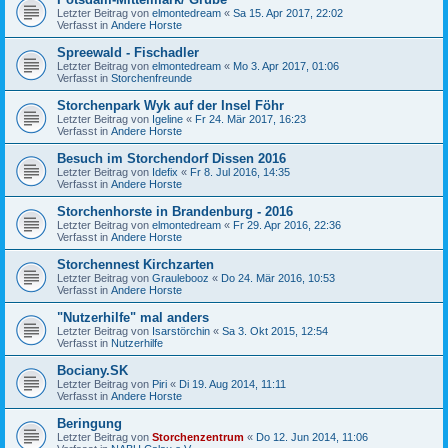
Letzter Beitrag von
elmontedream
«
Sa 15. Apr 2017, 22:02
Verfasst in
Andere Horste
Spreewald - Fischadler
Letzter Beitrag von
elmontedream
«
Mo 3. Apr 2017, 01:06
Verfasst in
Storchenfreunde
Storchenpark Wyk auf der Insel Föhr
Letzter Beitrag von
Igeline
«
Fr 24. Mär 2017, 16:23
Verfasst in
Andere Horste
Besuch im Storchendorf Dissen 2016
Letzter Beitrag von
Idefix
«
Fr 8. Jul 2016, 14:35
Verfasst in
Andere Horste
Storchenhorste in Brandenburg - 2016
Letzter Beitrag von
elmontedream
«
Fr 29. Apr 2016, 22:36
Verfasst in
Andere Horste
Storchennest Kirchzarten
Letzter Beitrag von
Graulebooz
«
Do 24. Mär 2016, 10:53
Verfasst in
Andere Horste
"Nutzerhilfe" mal anders
Letzter Beitrag von
Isarstörchin
«
Sa 3. Okt 2015, 12:54
Verfasst in
Nutzerhilfe
Bociany.SK
Letzter Beitrag von
Piri
«
Di 19. Aug 2014, 11:11
Verfasst in
Andere Horste
Beringung
Letzter Beitrag von
Storchenzentrum
«
Do 12. Jun 2014, 11:06