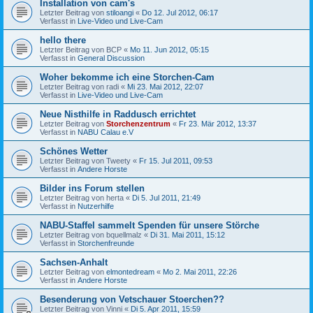
Installation von cam's
Letzter Beitrag von
stiloangi
«
Do 12. Jul 2012, 06:17
Verfasst in
Live-Video und Live-Cam
hello there
Letzter Beitrag von
BCP
«
Mo 11. Jun 2012, 05:15
Verfasst in
General Discussion
Woher bekomme ich eine Storchen-Cam
Letzter Beitrag von
radi
«
Mi 23. Mai 2012, 22:07
Verfasst in
Live-Video und Live-Cam
Neue Nisthilfe in Raddusch errichtet
Letzter Beitrag von
Storchenzentrum
«
Fr 23. Mär 2012, 13:37
Verfasst in
NABU Calau e.V
Schönes Wetter
Letzter Beitrag von
Tweety
«
Fr 15. Jul 2011, 09:53
Verfasst in
Andere Horste
Bilder ins Forum stellen
Letzter Beitrag von
herta
«
Di 5. Jul 2011, 21:49
Verfasst in
Nutzerhilfe
NABU-Staffel sammelt Spenden für unsere Störche
Letzter Beitrag von
bquellmalz
«
Di 31. Mai 2011, 15:12
Verfasst in
Storchenfreunde
Sachsen-Anhalt
Letzter Beitrag von
elmontedream
«
Mo 2. Mai 2011, 22:26
Verfasst in
Andere Horste
Besenderung von Vetschauer Stoerchen??
Letzter Beitrag von
Vinni
«
Di 5. Apr 2011, 15:59