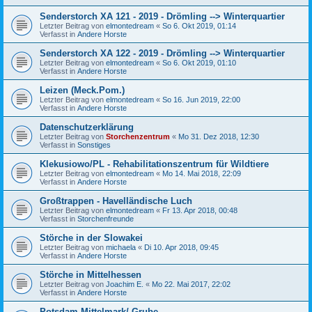
Senderstorch XA 121 - 2019 - Drömling --> Winterquartier
Letzter Beitrag von
elmontedream
«
So 6. Okt 2019, 01:14
Verfasst in
Andere Horste
Senderstorch XA 122 - 2019 - Drömling --> Winterquartier
Letzter Beitrag von
elmontedream
«
So 6. Okt 2019, 01:10
Verfasst in
Andere Horste
Leizen (Meck.Pom.)
Letzter Beitrag von
elmontedream
«
So 16. Jun 2019, 22:00
Verfasst in
Andere Horste
Datenschutzerklärung
Letzter Beitrag von
Storchenzentrum
«
Mo 31. Dez 2018, 12:30
Verfasst in
Sonstiges
Klekusiowo/PL - Rehabilitationszentrum für Wildtiere
Letzter Beitrag von
elmontedream
«
Mo 14. Mai 2018, 22:09
Verfasst in
Andere Horste
Großtrappen - Havelländische Luch
Letzter Beitrag von
elmontedream
«
Fr 13. Apr 2018, 00:48
Verfasst in
Storchenfreunde
Störche in der Slowakei
Letzter Beitrag von
michaela
«
Di 10. Apr 2018, 09:45
Verfasst in
Andere Horste
Störche in Mittelhessen
Letzter Beitrag von
Joachim E.
«
Mo 22. Mai 2017, 22:02
Verfasst in
Andere Horste
Potsdam-Mittelmark/ Grube