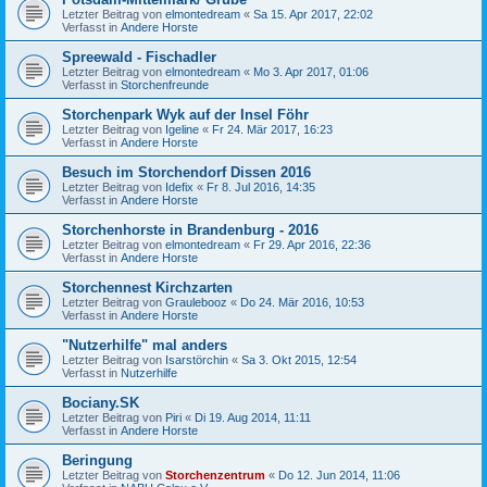
Letzter Beitrag von
elmontedream
«
Sa 15. Apr 2017, 22:02
Verfasst in
Andere Horste
Spreewald - Fischadler
Letzter Beitrag von
elmontedream
«
Mo 3. Apr 2017, 01:06
Verfasst in
Storchenfreunde
Storchenpark Wyk auf der Insel Föhr
Letzter Beitrag von
Igeline
«
Fr 24. Mär 2017, 16:23
Verfasst in
Andere Horste
Besuch im Storchendorf Dissen 2016
Letzter Beitrag von
Idefix
«
Fr 8. Jul 2016, 14:35
Verfasst in
Andere Horste
Storchenhorste in Brandenburg - 2016
Letzter Beitrag von
elmontedream
«
Fr 29. Apr 2016, 22:36
Verfasst in
Andere Horste
Storchennest Kirchzarten
Letzter Beitrag von
Graulebooz
«
Do 24. Mär 2016, 10:53
Verfasst in
Andere Horste
"Nutzerhilfe" mal anders
Letzter Beitrag von
Isarstörchin
«
Sa 3. Okt 2015, 12:54
Verfasst in
Nutzerhilfe
Bociany.SK
Letzter Beitrag von
Piri
«
Di 19. Aug 2014, 11:11
Verfasst in
Andere Horste
Beringung
Letzter Beitrag von
Storchenzentrum
«
Do 12. Jun 2014, 11:06