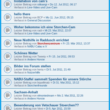
Installation von cam's
Letzter Beitrag von
stiloangi
«
Do 12. Jul 2012, 06:17
Verfasst in
Live-Video und Live-Cam
hello there
Letzter Beitrag von
BCP
«
Mo 11. Jun 2012, 05:15
Verfasst in
General Discussion
Woher bekomme ich eine Storchen-Cam
Letzter Beitrag von
radi
«
Mi 23. Mai 2012, 22:07
Verfasst in
Live-Video und Live-Cam
Neue Nisthilfe in Raddusch errichtet
Letzter Beitrag von
Storchenzentrum
«
Fr 23. Mär 2012, 13:37
Verfasst in
NABU Calau e.V
Schönes Wetter
Letzter Beitrag von
Tweety
«
Fr 15. Jul 2011, 09:53
Verfasst in
Andere Horste
Bilder ins Forum stellen
Letzter Beitrag von
herta
«
Di 5. Jul 2011, 21:49
Verfasst in
Nutzerhilfe
NABU-Staffel sammelt Spenden für unsere Störche
Letzter Beitrag von
bquellmalz
«
Di 31. Mai 2011, 15:12
Verfasst in
Storchenfreunde
Sachsen-Anhalt
Letzter Beitrag von
elmontedream
«
Mo 2. Mai 2011, 22:26
Verfasst in
Andere Horste
Besenderung von Vetschauer Stoerchen??
Letzter Beitrag von
Vinni
«
Di 5. Apr 2011, 15:59