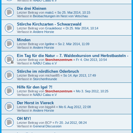
Verfasst in
NABU Calau e.V
Die drei Kleinen
Letzter Beitrag von
malo1
«
So 25. Mai 2014, 10:15
Verfasst in
Beobachtungen im Nest von Vetschau
Störche Kirchzarten - Schwarzwald
Letzter Beitrag von
Graulebooz
«
Di 25. Mär 2014, 10:14
Verfasst in
Andere Horste
Minden
Letzter Beitrag von
Igeline
«
So 2. Mär 2014, 11:09
Verfasst in
Andere Horste
Ein Tag für die Natur – 7. Waldexkursion und Herbstbasteln -
Letzter Beitrag von
Storchenzentrum
«
Fr 4. Okt 2013, 10:54
Verfasst in
NABU Calau e.V
Störche im nördlichen Oderbruch
Letzter Beitrag von
michael85
«
So 14. Apr 2013, 17:49
Verfasst in
Storchenfreunde
Hilfe für den Igel ?!
Letzter Beitrag von
Storchenzentrum
«
Mo 3. Sep 2012, 10:25
Verfasst in
NABU Calau e.V
Der Horst in Viereck
Letzter Beitrag von
biggi44
«
Mo 6. Aug 2012, 22:08
Verfasst in
Andere Horste
OH MY!
Letzter Beitrag von
BCP
«
Fr 20. Jul 2012, 08:24
Verfasst in
General Discussion