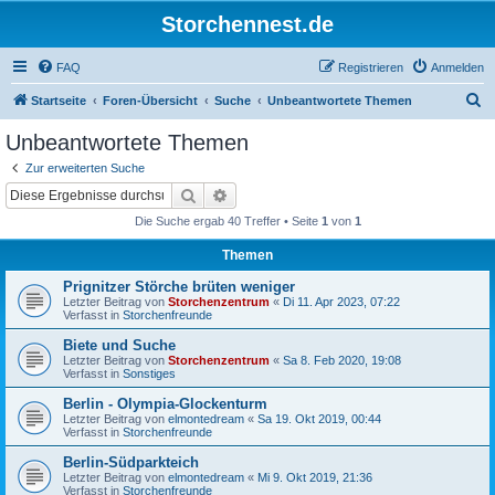
Storchennest.de
FAQ
Registrieren
Anmelden
S
Startseite
Foren-Übersicht
Suche
Unbeantwortete Themen
u
Unbeantwortete Themen
c
Zur erweiterten Suche
h
Suche
Erweiterte Suche
e
Die Suche ergab 40 Treffer • Seite
1
von
1
Themen
Prignitzer Störche brüten weniger
Letzter Beitrag von
Storchenzentrum
«
Di 11. Apr 2023, 07:22
Verfasst in
Storchenfreunde
Biete und Suche
Letzter Beitrag von
Storchenzentrum
«
Sa 8. Feb 2020, 19:08
Verfasst in
Sonstiges
Berlin - Olympia-Glockenturm
Letzter Beitrag von
elmontedream
«
Sa 19. Okt 2019, 00:44
Verfasst in
Storchenfreunde
Berlin-Südparkteich
Letzter Beitrag von
elmontedream
«
Mi 9. Okt 2019, 21:36
Verfasst in
Storchenfreunde