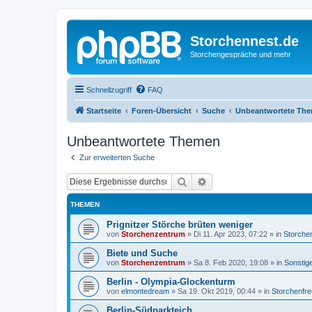
Storchennest.de
Storchengespräche und mehr
Schnellzugriff
FAQ
Startseite
Foren-Übersicht
Suche
Unbeantwortete Th
Unbeantwortete Themen
Zur erweiterten Suche
Suche
Erweiterte Suche
THEMEN
Prignitzer Störche brüten weniger
von
Storchenzentrum
»
Di 11. Apr 2023, 07:22
» in
Storche
Biete und Suche
von
Storchenzentrum
»
Sa 8. Feb 2020, 19:08
» in
Sonstig
Berlin - Olympia-Glockenturm
von
elmontedream
»
Sa 19. Okt 2019, 00:44
» in
Storchenfr
Berlin-Südparkteich