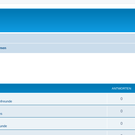
emen
ANTWORTEN
0
nfreunde
0
es
0
eunde