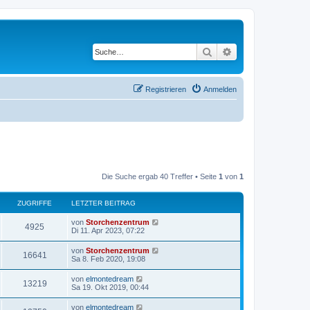
Suche
Erweiterte Suche
Registrieren
Anmelden
Die Suche ergab 40 Treffer • Seite
1
von
1
ZUGRIFFE
LETZTER BEITRAG
von
Storchenzentrum
4925
Di 11. Apr 2023, 07:22
von
Storchenzentrum
16641
Sa 8. Feb 2020, 19:08
von
elmontedream
13219
Sa 19. Okt 2019, 00:44
von
elmontedream