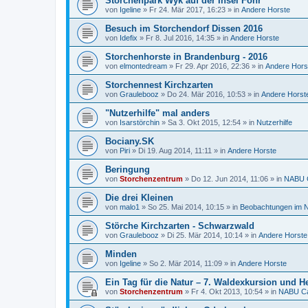
Storchenpark Wyk auf der Insel Föhr
von
Igeline
»
Fr 24. Mär 2017, 16:23
» in
Andere Horste
Besuch im Storchendorf Dissen 2016
von
Idefix
»
Fr 8. Jul 2016, 14:35
» in
Andere Horste
Storchenhorste in Brandenburg - 2016
von
elmontedream
»
Fr 29. Apr 2016, 22:36
» in
Andere Hors
Storchennest Kirchzarten
von
Graulebooz
»
Do 24. Mär 2016, 10:53
» in
Andere Horst
"Nutzerhilfe" mal anders
von
Isarstörchin
»
Sa 3. Okt 2015, 12:54
» in
Nutzerhilfe
Bociany.SK
von
Piri
»
Di 19. Aug 2014, 11:11
» in
Andere Horste
Beringung
von
Storchenzentrum
»
Do 12. Jun 2014, 11:06
» in
NABU C
Die drei Kleinen
von
malo1
»
So 25. Mai 2014, 10:15
» in
Beobachtungen im N
Störche Kirchzarten - Schwarzwald
von
Graulebooz
»
Di 25. Mär 2014, 10:14
» in
Andere Horste
Minden
von
Igeline
»
So 2. Mär 2014, 11:09
» in
Andere Horste
Ein Tag für die Natur – 7. Waldexkursion und He
von
Storchenzentrum
»
Fr 4. Okt 2013, 10:54
» in
NABU Ca