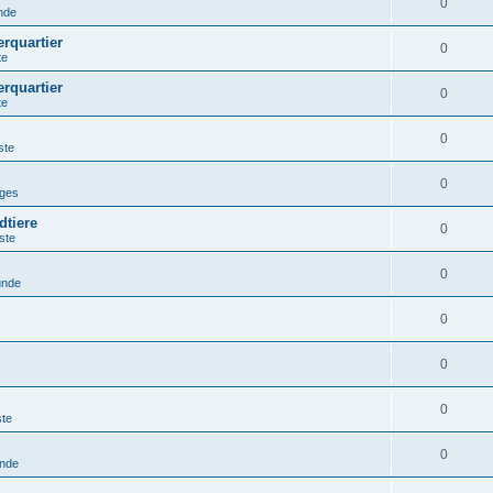
0
nde
erquartier
0
te
erquartier
0
te
0
ste
0
iges
dtiere
0
ste
0
unde
0
0
0
ste
0
unde