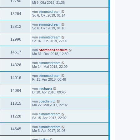
12750
Mi 9. Okt 2019, 21:36
von
elmontedream
13264
So 6. Okt 2019, 01:14
von
elmontedream
12812
So 6. Okt 2019, 01:10
von
elmontedream
12996
So 16. Jun 2019, 22:00
von
Storchenzentrum
14617
Mo 31. Dez 2018, 12:30
von
elmontedream
14326
Mo 14. Mai 2018, 22:09
von
elmontedream
14016
Fr 13. Apr 2018, 00:48
von
michaela
14084
Di 10. Apr 2018, 09:45
von
Joachim E.
11315
Mo 22. Mai 2017, 22:02
von
elmontedream
11228
Sa 15. Apr 2017, 22:02
von
elmontedream
14545
Mo 3. Apr 2017, 01:06
von
Igeline