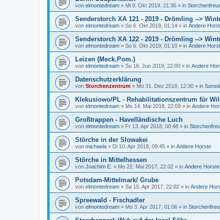
von
elmontedream
»
Mi 9. Okt 2019, 21:36
» in
Storchenfreu
Senderstorch XA 121 - 2019 - Drömling --> Wint
von
elmontedream
»
So 6. Okt 2019, 01:14
» in
Andere Hors
Senderstorch XA 122 - 2019 - Drömling --> Wint
von
elmontedream
»
So 6. Okt 2019, 01:10
» in
Andere Hors
Leizen (Meck.Pom.)
von
elmontedream
»
So 16. Jun 2019, 22:00
» in
Andere Hor
Datenschutzerklärung
von
Storchenzentrum
»
Mo 31. Dez 2018, 12:30
» in
Sonst
Klekusiowo/PL - Rehabilitationszentrum für Wil
von
elmontedream
»
Mo 14. Mai 2018, 22:09
» in
Andere Hor
Großtrappen - Havelländische Luch
von
elmontedream
»
Fr 13. Apr 2018, 00:48
» in
Storchenfre
Störche in der Slowakei
von
michaela
»
Di 10. Apr 2018, 09:45
» in
Andere Horste
Störche in Mittelhessen
von
Joachim E.
»
Mo 22. Mai 2017, 22:02
» in
Andere Horste
Potsdam-Mittelmark/ Grube
von
elmontedream
»
Sa 15. Apr 2017, 22:02
» in
Andere Hor
Spreewald - Fischadler
von
elmontedream
»
Mo 3. Apr 2017, 01:06
» in
Storchenfre