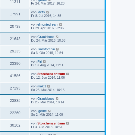
11311
Fr 24. Mär 2017, 16:23
von
Idefix
17991
Fr 8. Jul 2016, 14:35
von
elmontedream
20738
Fr 29. Apr 2016, 22:36
von
Graulebooz
21643
Do 24. Mär 2016, 10:53
von
Isarstörchin
29135
Sa 3. Okt 2015, 12:54
von
Piri
23390
Di 19. Aug 2014, 11:11
von
Storchenzentrum
41586
Do 12. Jun 2014, 11:06
von
malo1
27293
So 25. Mai 2014, 10:15
von
Graulebooz
23835
Di 25. Mär 2014, 10:14
von
Igeline
22260
So 2. Mär 2014, 11:09
von
Storchenzentrum
30102
Fr 4. Okt 2013, 10:54