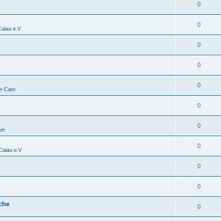
0
e
0
alau e.V
0
0
0
ve-Cam
0
0
am
0
alau e.V
0
0
che
0