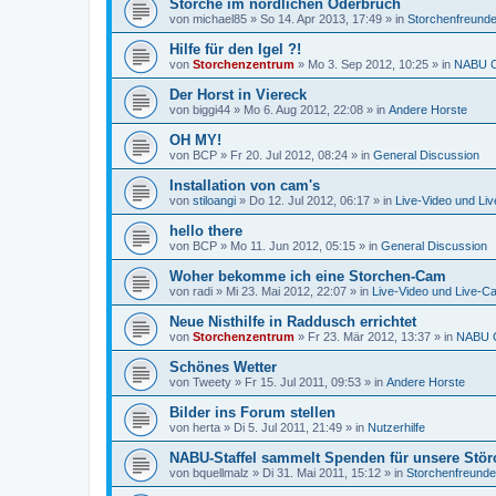
Störche im nördlichen Oderbruch
von
michael85
»
So 14. Apr 2013, 17:49
» in
Storchenfreund
Hilfe für den Igel ?!
von
Storchenzentrum
»
Mo 3. Sep 2012, 10:25
» in
NABU C
Der Horst in Viereck
von
biggi44
»
Mo 6. Aug 2012, 22:08
» in
Andere Horste
OH MY!
von
BCP
»
Fr 20. Jul 2012, 08:24
» in
General Discussion
Installation von cam's
von
stiloangi
»
Do 12. Jul 2012, 06:17
» in
Live-Video und Li
hello there
von
BCP
»
Mo 11. Jun 2012, 05:15
» in
General Discussion
Woher bekomme ich eine Storchen-Cam
von
radi
»
Mi 23. Mai 2012, 22:07
» in
Live-Video und Live-C
Neue Nisthilfe in Raddusch errichtet
von
Storchenzentrum
»
Fr 23. Mär 2012, 13:37
» in
NABU C
Schönes Wetter
von
Tweety
»
Fr 15. Jul 2011, 09:53
» in
Andere Horste
Bilder ins Forum stellen
von
herta
»
Di 5. Jul 2011, 21:49
» in
Nutzerhilfe
NABU-Staffel sammelt Spenden für unsere Stör
von
bquellmalz
»
Di 31. Mai 2011, 15:12
» in
Storchenfreunde