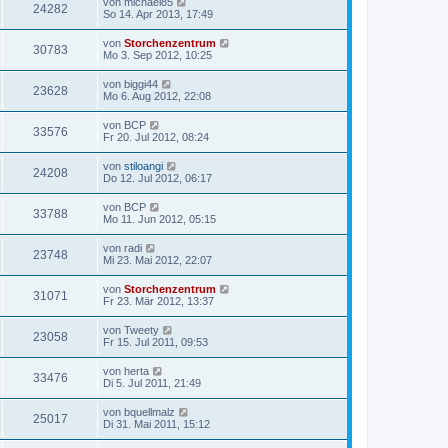
von
michael85
24282
So 14. Apr 2013, 17:49
von
Storchenzentrum
30783
Mo 3. Sep 2012, 10:25
von
biggi44
23628
Mo 6. Aug 2012, 22:08
von
BCP
33576
Fr 20. Jul 2012, 08:24
von
stiloangi
24208
Do 12. Jul 2012, 06:17
von
BCP
33788
Mo 11. Jun 2012, 05:15
von
radi
23748
Mi 23. Mai 2012, 22:07
von
Storchenzentrum
31071
Fr 23. Mär 2012, 13:37
von
Tweety
23058
Fr 15. Jul 2011, 09:53
von
herta
33476
Di 5. Jul 2011, 21:49
von
bquellmalz
25017
Di 31. Mai 2011, 15:12