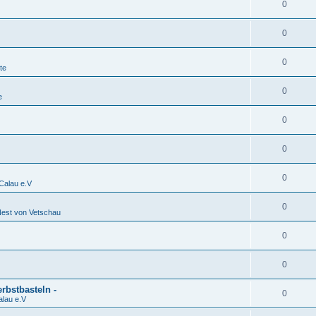
0
0
0
te
0
e
0
0
0
alau e.V
0
est von Vetschau
0
0
rbstbasteln -
0
lau e.V