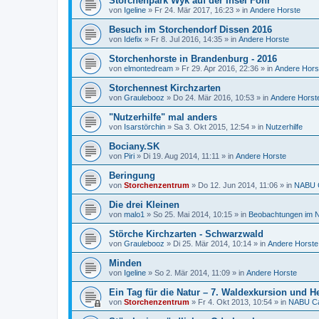
Storchenpark Wyk auf der Insel Föhr
von
Igeline
»
Fr 24. Mär 2017, 16:23
» in
Andere Horste
Besuch im Storchendorf Dissen 2016
von
Idefix
»
Fr 8. Jul 2016, 14:35
» in
Andere Horste
Storchenhorste in Brandenburg - 2016
von
elmontedream
»
Fr 29. Apr 2016, 22:36
» in
Andere Hors
Storchennest Kirchzarten
von
Graulebooz
»
Do 24. Mär 2016, 10:53
» in
Andere Horst
"Nutzerhilfe" mal anders
von
Isarstörchin
»
Sa 3. Okt 2015, 12:54
» in
Nutzerhilfe
Bociany.SK
von
Piri
»
Di 19. Aug 2014, 11:11
» in
Andere Horste
Beringung
von
Storchenzentrum
»
Do 12. Jun 2014, 11:06
» in
NABU C
Die drei Kleinen
von
malo1
»
So 25. Mai 2014, 10:15
» in
Beobachtungen im N
Störche Kirchzarten - Schwarzwald
von
Graulebooz
»
Di 25. Mär 2014, 10:14
» in
Andere Horste
Minden
von
Igeline
»
So 2. Mär 2014, 11:09
» in
Andere Horste
Ein Tag für die Natur – 7. Waldexkursion und He
von
Storchenzentrum
»
Fr 4. Okt 2013, 10:54
» in
NABU Ca