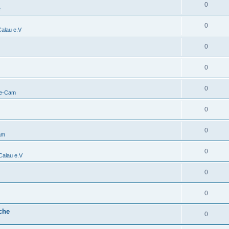
0
e
0
alau e.V
0
0
0
ve-Cam
0
0
am
0
alau e.V
0
0
che
0