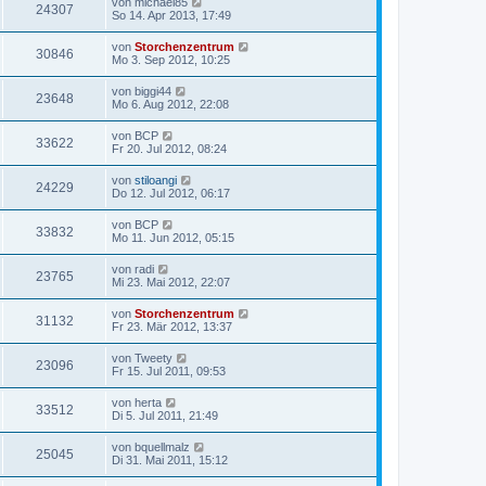
von
michael85
24307
So 14. Apr 2013, 17:49
von
Storchenzentrum
30846
Mo 3. Sep 2012, 10:25
von
biggi44
23648
Mo 6. Aug 2012, 22:08
von
BCP
33622
Fr 20. Jul 2012, 08:24
von
stiloangi
24229
Do 12. Jul 2012, 06:17
von
BCP
33832
Mo 11. Jun 2012, 05:15
von
radi
23765
Mi 23. Mai 2012, 22:07
von
Storchenzentrum
31132
Fr 23. Mär 2012, 13:37
von
Tweety
23096
Fr 15. Jul 2011, 09:53
von
herta
33512
Di 5. Jul 2011, 21:49
von
bquellmalz
25045
Di 31. Mai 2011, 15:12