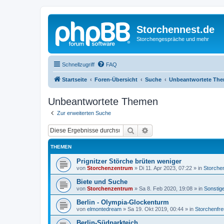
Storchennest.de
Storchengespräche und mehr
Schnellzugriff
FAQ
Startseite
Foren-Übersicht
Suche
Unbeantwortete Th
Unbeantwortete Themen
Zur erweiterten Suche
Suche
Erweiterte Suche
THEMEN
Prignitzer Störche brüten weniger
von
Storchenzentrum
»
Di 11. Apr 2023, 07:22
» in
Storche
Biete und Suche
von
Storchenzentrum
»
Sa 8. Feb 2020, 19:08
» in
Sonstig
Berlin - Olympia-Glockenturm
von
elmontedream
»
Sa 19. Okt 2019, 00:44
» in
Storchenfr
Berlin-Südparkteich