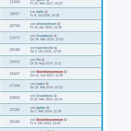
11340
Fr 24. Mär 2017, 16:23
von
Idefix
18027
Fr 8. Jul 2016, 14:35
von
elmontedream
20758
Fr 29. Apr 2016, 22:36
von
Graulebooz
21673
Do 24. Mär 2016, 10:53
von
Isarstörchin
29190
Sa 3. Okt 2015, 12:54
von
Piri
23412
Di 19. Aug 2014, 11:11
von
Storchenzentrum
41647
Do 12. Jun 2014, 11:06
von
malo1
27346
So 25. Mai 2014, 10:15
von
Graulebooz
23853
Di 25. Mär 2014, 10:14
von
Igeline
22282
So 2. Mär 2014, 11:09
von
Storchenzentrum
30160
Fr 4. Okt 2013, 10:54