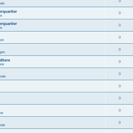
0
nde
erquartier
0
te
erquartier
0
te
0
ste
0
iges
dtiere
0
ste
0
unde
0
0
0
ste
0
unde