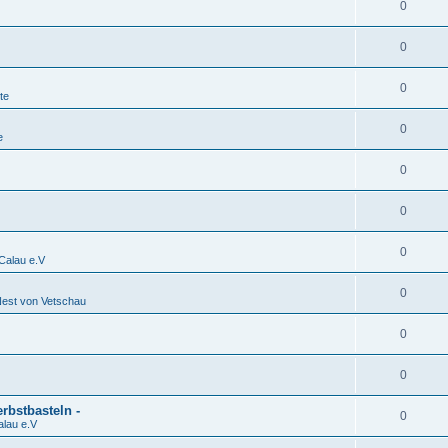
0
0
0
te
0
e
0
0
0
alau e.V
0
est von Vetschau
0
0
rbstbasteln -
0
lau e.V