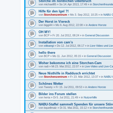
Störche im nördlichen Oderbruch
von
michael85
»
So 14. Apr 2013, 17:49
» in
Storchenfreund
Hilfe für den Igel ?!
von
Storchenzentrum
»
Mo 3. Sep 2012, 10:25
» in
NABU C
Der Horst in Viereck
von
biggi44
»
Mo 6. Aug 2012, 22:08
» in
Andere Horste
OH MY!
von
BCP
»
Fr 20. Jul 2012, 08:24
» in
General Discussion
Installation von cam's
von
stiloangi
»
Do 12. Jul 2012, 06:17
» in
Live-Video und Li
hello there
von
BCP
»
Mo 11. Jun 2012, 05:15
» in
General Discussion
Woher bekomme ich eine Storchen-Cam
von
radi
»
Mi 23. Mai 2012, 22:07
» in
Live-Video und Live-C
Neue Nisthilfe in Raddusch errichtet
von
Storchenzentrum
»
Fr 23. Mär 2012, 13:37
» in
NABU C
Schönes Wetter
von
Tweety
»
Fr 15. Jul 2011, 09:53
» in
Andere Horste
Bilder ins Forum stellen
von
herta
»
Di 5. Jul 2011, 21:49
» in
Nutzerhilfe
NABU-Staffel sammelt Spenden für unsere Stör
von
bquellmalz
»
Di 31. Mai 2011, 15:12
» in
Storchenfreunde