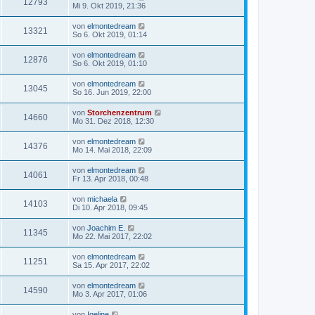
12793
Mi 9. Okt 2019, 21:36
von
elmontedream
13321
So 6. Okt 2019, 01:14
von
elmontedream
12876
So 6. Okt 2019, 01:10
von
elmontedream
13045
So 16. Jun 2019, 22:00
von
Storchenzentrum
14660
Mo 31. Dez 2018, 12:30
von
elmontedream
14376
Mo 14. Mai 2018, 22:09
von
elmontedream
14061
Fr 13. Apr 2018, 00:48
von
michaela
14103
Di 10. Apr 2018, 09:45
von
Joachim E.
11345
Mo 22. Mai 2017, 22:02
von
elmontedream
11251
Sa 15. Apr 2017, 22:02
von
elmontedream
14590
Mo 3. Apr 2017, 01:06
von
Igeline