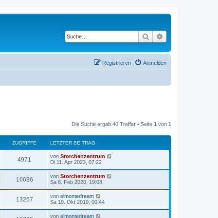
Suche
Erweiterte Suche
Registrieren
Anmelden
Die Suche ergab 40 Treffer • Seite
1
von
1
ZUGRIFFE
LETZTER BEITRAG
von
Storchenzentrum
4971
Di 11. Apr 2023, 07:22
von
Storchenzentrum
16686
Sa 8. Feb 2020, 19:08
von
elmontedream
13267
Sa 19. Okt 2019, 00:44
von
elmontedream