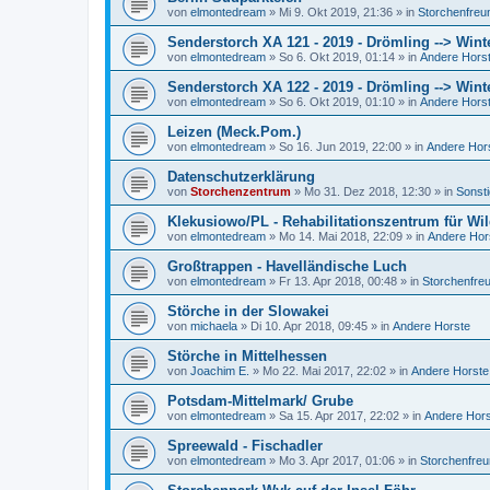
von
elmontedream
»
Mi 9. Okt 2019, 21:36
» in
Storchenfreu
Senderstorch XA 121 - 2019 - Drömling --> Wint
von
elmontedream
»
So 6. Okt 2019, 01:14
» in
Andere Hors
Senderstorch XA 122 - 2019 - Drömling --> Wint
von
elmontedream
»
So 6. Okt 2019, 01:10
» in
Andere Hors
Leizen (Meck.Pom.)
von
elmontedream
»
So 16. Jun 2019, 22:00
» in
Andere Hor
Datenschutzerklärung
von
Storchenzentrum
»
Mo 31. Dez 2018, 12:30
» in
Sonst
Klekusiowo/PL - Rehabilitationszentrum für Wil
von
elmontedream
»
Mo 14. Mai 2018, 22:09
» in
Andere Hor
Großtrappen - Havelländische Luch
von
elmontedream
»
Fr 13. Apr 2018, 00:48
» in
Storchenfre
Störche in der Slowakei
von
michaela
»
Di 10. Apr 2018, 09:45
» in
Andere Horste
Störche in Mittelhessen
von
Joachim E.
»
Mo 22. Mai 2017, 22:02
» in
Andere Horste
Potsdam-Mittelmark/ Grube
von
elmontedream
»
Sa 15. Apr 2017, 22:02
» in
Andere Hor
Spreewald - Fischadler
von
elmontedream
»
Mo 3. Apr 2017, 01:06
» in
Storchenfre