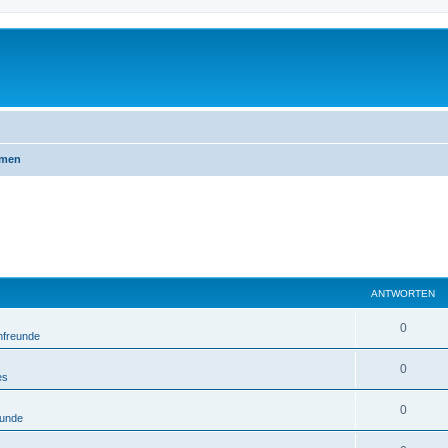
emen
ANTWORTEN
0
nfreunde
0
es
0
eunde