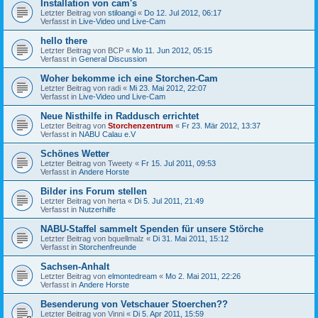
Installation von cam's
Letzter Beitrag von
stiloangi
«
Do 12. Jul 2012, 06:17
Verfasst in
Live-Video und Live-Cam
hello there
Letzter Beitrag von
BCP
«
Mo 11. Jun 2012, 05:15
Verfasst in
General Discussion
Woher bekomme ich eine Storchen-Cam
Letzter Beitrag von
radi
«
Mi 23. Mai 2012, 22:07
Verfasst in
Live-Video und Live-Cam
Neue Nisthilfe in Raddusch errichtet
Letzter Beitrag von
Storchenzentrum
«
Fr 23. Mär 2012, 13:37
Verfasst in
NABU Calau e.V
Schönes Wetter
Letzter Beitrag von
Tweety
«
Fr 15. Jul 2011, 09:53
Verfasst in
Andere Horste
Bilder ins Forum stellen
Letzter Beitrag von
herta
«
Di 5. Jul 2011, 21:49
Verfasst in
Nutzerhilfe
NABU-Staffel sammelt Spenden für unsere Störche
Letzter Beitrag von
bquellmalz
«
Di 31. Mai 2011, 15:12
Verfasst in
Storchenfreunde
Sachsen-Anhalt
Letzter Beitrag von
elmontedream
«
Mo 2. Mai 2011, 22:26
Verfasst in
Andere Horste
Besenderung von Vetschauer Stoerchen??
Letzter Beitrag von
Vinni
«
Di 5. Apr 2011, 15:59