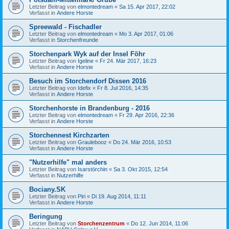
Letzter Beitrag von
elmontedream
«
Sa 15. Apr 2017, 22:02
Verfasst in
Andere Horste
Spreewald - Fischadler
Letzter Beitrag von
elmontedream
«
Mo 3. Apr 2017, 01:06
Verfasst in
Storchenfreunde
Storchenpark Wyk auf der Insel Föhr
Letzter Beitrag von
Igeline
«
Fr 24. Mär 2017, 16:23
Verfasst in
Andere Horste
Besuch im Storchendorf Dissen 2016
Letzter Beitrag von
Idefix
«
Fr 8. Jul 2016, 14:35
Verfasst in
Andere Horste
Storchenhorste in Brandenburg - 2016
Letzter Beitrag von
elmontedream
«
Fr 29. Apr 2016, 22:36
Verfasst in
Andere Horste
Storchennest Kirchzarten
Letzter Beitrag von
Graulebooz
«
Do 24. Mär 2016, 10:53
Verfasst in
Andere Horste
"Nutzerhilfe" mal anders
Letzter Beitrag von
Isarstörchin
«
Sa 3. Okt 2015, 12:54
Verfasst in
Nutzerhilfe
Bociany.SK
Letzter Beitrag von
Piri
«
Di 19. Aug 2014, 11:11
Verfasst in
Andere Horste
Beringung
Letzter Beitrag von
Storchenzentrum
«
Do 12. Jun 2014, 11:06