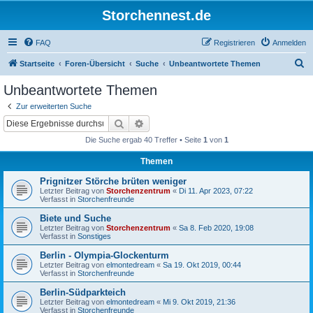
Storchennest.de
FAQ
Registrieren
Anmelden
S
Startseite
Foren-Übersicht
Suche
Unbeantwortete Themen
u
Unbeantwortete Themen
c
Zur erweiterten Suche
h
Suche
Erweiterte Suche
e
Die Suche ergab 40 Treffer • Seite
1
von
1
Themen
Prignitzer Störche brüten weniger
Letzter Beitrag von
Storchenzentrum
«
Di 11. Apr 2023, 07:22
Verfasst in
Storchenfreunde
Biete und Suche
Letzter Beitrag von
Storchenzentrum
«
Sa 8. Feb 2020, 19:08
Verfasst in
Sonstiges
Berlin - Olympia-Glockenturm
Letzter Beitrag von
elmontedream
«
Sa 19. Okt 2019, 00:44
Verfasst in
Storchenfreunde
Berlin-Südparkteich
Letzter Beitrag von
elmontedream
«
Mi 9. Okt 2019, 21:36
Verfasst in
Storchenfreunde