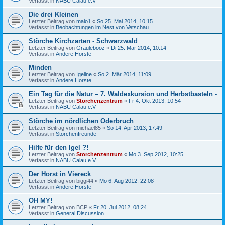
Verfasst in
NABU Calau e.V
Die drei Kleinen
Letzter Beitrag von
malo1
«
So 25. Mai 2014, 10:15
Verfasst in
Beobachtungen im Nest von Vetschau
Störche Kirchzarten - Schwarzwald
Letzter Beitrag von
Graulebooz
«
Di 25. Mär 2014, 10:14
Verfasst in
Andere Horste
Minden
Letzter Beitrag von
Igeline
«
So 2. Mär 2014, 11:09
Verfasst in
Andere Horste
Ein Tag für die Natur – 7. Waldexkursion und Herbstbasteln -
Letzter Beitrag von
Storchenzentrum
«
Fr 4. Okt 2013, 10:54
Verfasst in
NABU Calau e.V
Störche im nördlichen Oderbruch
Letzter Beitrag von
michael85
«
So 14. Apr 2013, 17:49
Verfasst in
Storchenfreunde
Hilfe für den Igel ?!
Letzter Beitrag von
Storchenzentrum
«
Mo 3. Sep 2012, 10:25
Verfasst in
NABU Calau e.V
Der Horst in Viereck
Letzter Beitrag von
biggi44
«
Mo 6. Aug 2012, 22:08
Verfasst in
Andere Horste
OH MY!
Letzter Beitrag von
BCP
«
Fr 20. Jul 2012, 08:24
Verfasst in
General Discussion