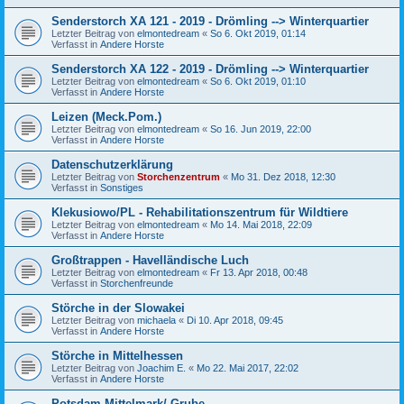
Senderstorch XA 121 - 2019 - Drömling --> Winterquartier
Letzter Beitrag von
elmontedream
«
So 6. Okt 2019, 01:14
Verfasst in
Andere Horste
Senderstorch XA 122 - 2019 - Drömling --> Winterquartier
Letzter Beitrag von
elmontedream
«
So 6. Okt 2019, 01:10
Verfasst in
Andere Horste
Leizen (Meck.Pom.)
Letzter Beitrag von
elmontedream
«
So 16. Jun 2019, 22:00
Verfasst in
Andere Horste
Datenschutzerklärung
Letzter Beitrag von
Storchenzentrum
«
Mo 31. Dez 2018, 12:30
Verfasst in
Sonstiges
Klekusiowo/PL - Rehabilitationszentrum für Wildtiere
Letzter Beitrag von
elmontedream
«
Mo 14. Mai 2018, 22:09
Verfasst in
Andere Horste
Großtrappen - Havelländische Luch
Letzter Beitrag von
elmontedream
«
Fr 13. Apr 2018, 00:48
Verfasst in
Storchenfreunde
Störche in der Slowakei
Letzter Beitrag von
michaela
«
Di 10. Apr 2018, 09:45
Verfasst in
Andere Horste
Störche in Mittelhessen
Letzter Beitrag von
Joachim E.
«
Mo 22. Mai 2017, 22:02
Verfasst in
Andere Horste
Potsdam-Mittelmark/ Grube