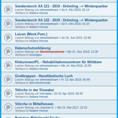
Senderstorch XA 121 - 2019 - Drömling --> Winterquartier
Letzter Beitrag von
elmontedream
«
So 6. Okt 2019, 01:14
Verfasst in
Andere Horste
Senderstorch XA 122 - 2019 - Drömling --> Winterquartier
Letzter Beitrag von
elmontedream
«
So 6. Okt 2019, 01:10
Verfasst in
Andere Horste
Leizen (Meck.Pom.)
Letzter Beitrag von
elmontedream
«
So 16. Jun 2019, 22:00
Verfasst in
Andere Horste
Datenschutzerklärung
Letzter Beitrag von
Storchenzentrum
«
Mo 31. Dez 2018, 12:30
Verfasst in
Sonstiges
Klekusiowo/PL - Rehabilitationszentrum für Wildtiere
Letzter Beitrag von
elmontedream
«
Mo 14. Mai 2018, 22:09
Verfasst in
Andere Horste
Großtrappen - Havelländische Luch
Letzter Beitrag von
elmontedream
«
Fr 13. Apr 2018, 00:48
Verfasst in
Storchenfreunde
Störche in der Slowakei
Letzter Beitrag von
michaela
«
Di 10. Apr 2018, 09:45
Verfasst in
Andere Horste
Störche in Mittelhessen
Letzter Beitrag von
Joachim E.
«
Mo 22. Mai 2017, 22:02
Verfasst in
Andere Horste
Potsdam-Mittelmark/ Grube