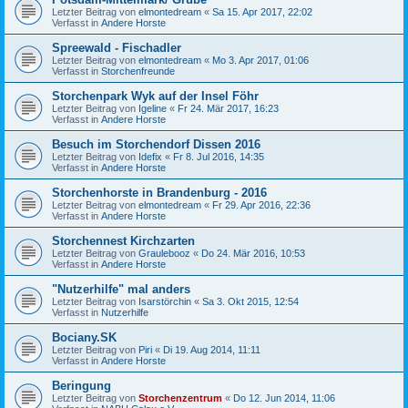
Letzter Beitrag von
elmontedream
«
Sa 15. Apr 2017, 22:02
Verfasst in
Andere Horste
Spreewald - Fischadler
Letzter Beitrag von
elmontedream
«
Mo 3. Apr 2017, 01:06
Verfasst in
Storchenfreunde
Storchenpark Wyk auf der Insel Föhr
Letzter Beitrag von
Igeline
«
Fr 24. Mär 2017, 16:23
Verfasst in
Andere Horste
Besuch im Storchendorf Dissen 2016
Letzter Beitrag von
Idefix
«
Fr 8. Jul 2016, 14:35
Verfasst in
Andere Horste
Storchenhorste in Brandenburg - 2016
Letzter Beitrag von
elmontedream
«
Fr 29. Apr 2016, 22:36
Verfasst in
Andere Horste
Storchennest Kirchzarten
Letzter Beitrag von
Graulebooz
«
Do 24. Mär 2016, 10:53
Verfasst in
Andere Horste
"Nutzerhilfe" mal anders
Letzter Beitrag von
Isarstörchin
«
Sa 3. Okt 2015, 12:54
Verfasst in
Nutzerhilfe
Bociany.SK
Letzter Beitrag von
Piri
«
Di 19. Aug 2014, 11:11
Verfasst in
Andere Horste
Beringung
Letzter Beitrag von
Storchenzentrum
«
Do 12. Jun 2014, 11:06