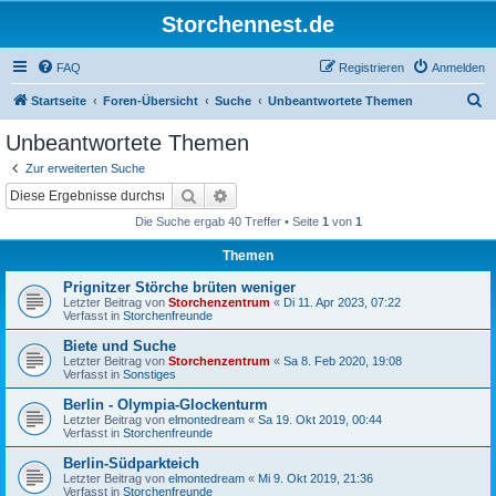
Storchennest.de
FAQ
Registrieren
Anmelden
S
Startseite
Foren-Übersicht
Suche
Unbeantwortete Themen
u
Unbeantwortete Themen
c
Zur erweiterten Suche
h
Suche
Erweiterte Suche
e
Die Suche ergab 40 Treffer • Seite
1
von
1
Themen
Prignitzer Störche brüten weniger
Letzter Beitrag von
Storchenzentrum
«
Di 11. Apr 2023, 07:22
Verfasst in
Storchenfreunde
Biete und Suche
Letzter Beitrag von
Storchenzentrum
«
Sa 8. Feb 2020, 19:08
Verfasst in
Sonstiges
Berlin - Olympia-Glockenturm
Letzter Beitrag von
elmontedream
«
Sa 19. Okt 2019, 00:44
Verfasst in
Storchenfreunde
Berlin-Südparkteich
Letzter Beitrag von
elmontedream
«
Mi 9. Okt 2019, 21:36
Verfasst in
Storchenfreunde