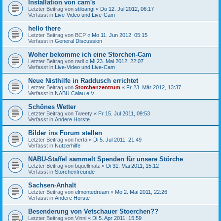
Installation von cam's
Letzter Beitrag von
stiloangi
«
Do 12. Jul 2012, 06:17
Verfasst in
Live-Video und Live-Cam
hello there
Letzter Beitrag von
BCP
«
Mo 11. Jun 2012, 05:15
Verfasst in
General Discussion
Woher bekomme ich eine Storchen-Cam
Letzter Beitrag von
radi
«
Mi 23. Mai 2012, 22:07
Verfasst in
Live-Video und Live-Cam
Neue Nisthilfe in Raddusch errichtet
Letzter Beitrag von
Storchenzentrum
«
Fr 23. Mär 2012, 13:37
Verfasst in
NABU Calau e.V
Schönes Wetter
Letzter Beitrag von
Tweety
«
Fr 15. Jul 2011, 09:53
Verfasst in
Andere Horste
Bilder ins Forum stellen
Letzter Beitrag von
herta
«
Di 5. Jul 2011, 21:49
Verfasst in
Nutzerhilfe
NABU-Staffel sammelt Spenden für unsere Störche
Letzter Beitrag von
bquellmalz
«
Di 31. Mai 2011, 15:12
Verfasst in
Storchenfreunde
Sachsen-Anhalt
Letzter Beitrag von
elmontedream
«
Mo 2. Mai 2011, 22:26
Verfasst in
Andere Horste
Besenderung von Vetschauer Stoerchen??
Letzter Beitrag von
Vinni
«
Di 5. Apr 2011, 15:59