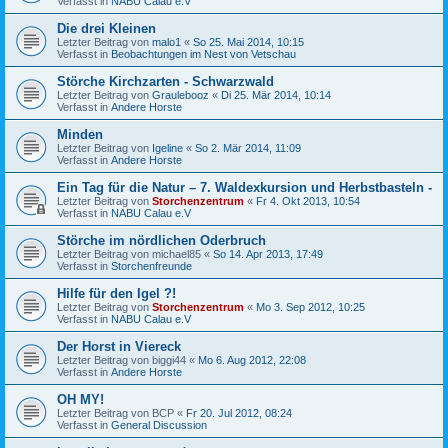
Verfasst in
NABU Calau e.V
Die drei Kleinen
Letzter Beitrag von
malo1
«
So 25. Mai 2014, 10:15
Verfasst in
Beobachtungen im Nest von Vetschau
Störche Kirchzarten - Schwarzwald
Letzter Beitrag von
Graulebooz
«
Di 25. Mär 2014, 10:14
Verfasst in
Andere Horste
Minden
Letzter Beitrag von
Igeline
«
So 2. Mär 2014, 11:09
Verfasst in
Andere Horste
Ein Tag für die Natur – 7. Waldexkursion und Herbstbasteln -
Letzter Beitrag von
Storchenzentrum
«
Fr 4. Okt 2013, 10:54
Verfasst in
NABU Calau e.V
Störche im nördlichen Oderbruch
Letzter Beitrag von
michael85
«
So 14. Apr 2013, 17:49
Verfasst in
Storchenfreunde
Hilfe für den Igel ?!
Letzter Beitrag von
Storchenzentrum
«
Mo 3. Sep 2012, 10:25
Verfasst in
NABU Calau e.V
Der Horst in Viereck
Letzter Beitrag von
biggi44
«
Mo 6. Aug 2012, 22:08
Verfasst in
Andere Horste
OH MY!
Letzter Beitrag von
BCP
«
Fr 20. Jul 2012, 08:24
Verfasst in
General Discussion