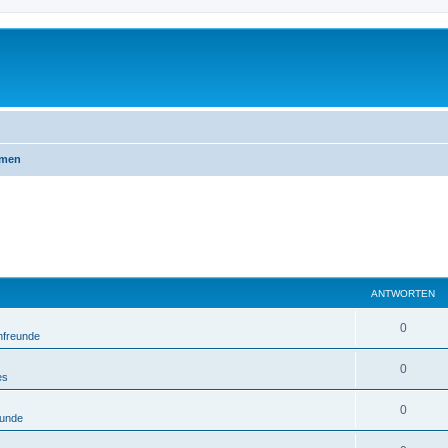
emen
ANTWORTEN
0
nfreunde
0
es
0
eunde