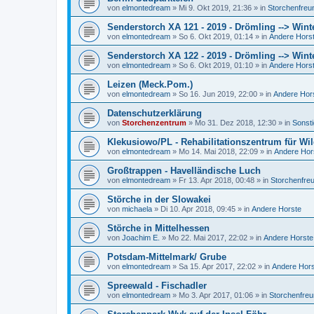
von
elmontedream
»
Mi 9. Okt 2019, 21:36
» in
Storchenfreu
Senderstorch XA 121 - 2019 - Drömling --> Wint
von
elmontedream
»
So 6. Okt 2019, 01:14
» in
Andere Hors
Senderstorch XA 122 - 2019 - Drömling --> Wint
von
elmontedream
»
So 6. Okt 2019, 01:10
» in
Andere Hors
Leizen (Meck.Pom.)
von
elmontedream
»
So 16. Jun 2019, 22:00
» in
Andere Hor
Datenschutzerklärung
von
Storchenzentrum
»
Mo 31. Dez 2018, 12:30
» in
Sonst
Klekusiowo/PL - Rehabilitationszentrum für Wil
von
elmontedream
»
Mo 14. Mai 2018, 22:09
» in
Andere Hor
Großtrappen - Havelländische Luch
von
elmontedream
»
Fr 13. Apr 2018, 00:48
» in
Storchenfre
Störche in der Slowakei
von
michaela
»
Di 10. Apr 2018, 09:45
» in
Andere Horste
Störche in Mittelhessen
von
Joachim E.
»
Mo 22. Mai 2017, 22:02
» in
Andere Horste
Potsdam-Mittelmark/ Grube
von
elmontedream
»
Sa 15. Apr 2017, 22:02
» in
Andere Hor
Spreewald - Fischadler
von
elmontedream
»
Mo 3. Apr 2017, 01:06
» in
Storchenfre