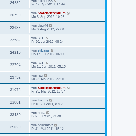
von
michael85
24285
So 14. Apr 2013, 17:49
von
Storchenzentrum
30790
Mo 3. Sep 2012, 10:25
von
biggi44
23633
Mo 6. Aug 2012, 22:08
von
BCP
33582
Fr 20. Jul 2012, 08:24
von
stiloangi
24210
Do 12. Jul 2012, 06:17
von
BCP
33794
Mo 11. Jun 2012, 05:15
von
radi
23752
Mi 23. Mai 2012, 22:07
von
Storchenzentrum
31078
Fr 23. Mär 2012, 13:37
von
Tweety
23061
Fr 15. Jul 2011, 09:53
von
herta
33480
Di 5. Jul 2011, 21:49
von
bquellmalz
25020
Di 31. Mai 2011, 15:12