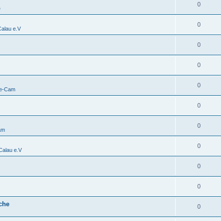
0
e
0
alau e.V
0
0
0
ve-Cam
0
0
am
0
alau e.V
0
0
che
0