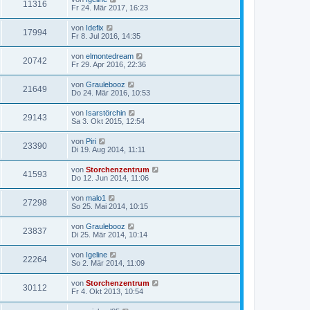
11316
Fr 24. Mär 2017, 16:23
von
Idefix
17994
Fr 8. Jul 2016, 14:35
von
elmontedream
20742
Fr 29. Apr 2016, 22:36
von
Graulebooz
21649
Do 24. Mär 2016, 10:53
von
Isarstörchin
29143
Sa 3. Okt 2015, 12:54
von
Piri
23390
Di 19. Aug 2014, 11:11
von
Storchenzentrum
41593
Do 12. Jun 2014, 11:06
von
malo1
27298
So 25. Mai 2014, 10:15
von
Graulebooz
23837
Di 25. Mär 2014, 10:14
von
Igeline
22264
So 2. Mär 2014, 11:09
von
Storchenzentrum
30112
Fr 4. Okt 2013, 10:54