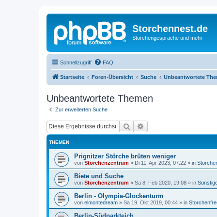
Storchennest.de
Storchengespräche und mehr
Schnellzugriff
FAQ
Startseite
Foren-Übersicht
Suche
Unbeantwortete Th
Unbeantwortete Themen
Zur erweiterten Suche
Suche
Erweiterte Suche
THEMEN
Prignitzer Störche brüten weniger
von
Storchenzentrum
»
Di 11. Apr 2023, 07:22
» in
Storche
Biete und Suche
von
Storchenzentrum
»
Sa 8. Feb 2020, 19:08
» in
Sonstig
Berlin - Olympia-Glockenturm
von
elmontedream
»
Sa 19. Okt 2019, 00:44
» in
Storchenfr
Berlin-Südparkteich