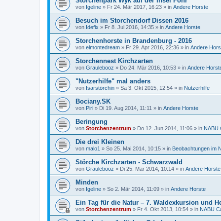
Storchenpark Wyk auf der Insel Föhr
von
Igeline
»
Fr 24. Mär 2017, 16:23
» in
Andere Horste
Besuch im Storchendorf Dissen 2016
von
Idefix
»
Fr 8. Jul 2016, 14:35
» in
Andere Horste
Storchenhorste in Brandenburg - 2016
von
elmontedream
»
Fr 29. Apr 2016, 22:36
» in
Andere Hors
Storchennest Kirchzarten
von
Graulebooz
»
Do 24. Mär 2016, 10:53
» in
Andere Horst
"Nutzerhilfe" mal anders
von
Isarstörchin
»
Sa 3. Okt 2015, 12:54
» in
Nutzerhilfe
Bociany.SK
von
Piri
»
Di 19. Aug 2014, 11:11
» in
Andere Horste
Beringung
von
Storchenzentrum
»
Do 12. Jun 2014, 11:06
» in
NABU C
Die drei Kleinen
von
malo1
»
So 25. Mai 2014, 10:15
» in
Beobachtungen im N
Störche Kirchzarten - Schwarzwald
von
Graulebooz
»
Di 25. Mär 2014, 10:14
» in
Andere Horste
Minden
von
Igeline
»
So 2. Mär 2014, 11:09
» in
Andere Horste
Ein Tag für die Natur – 7. Waldexkursion und He
von
Storchenzentrum
»
Fr 4. Okt 2013, 10:54
» in
NABU Ca