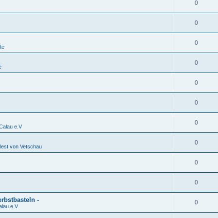
0
0
0
te
0
e
0
0
0
alau e.V
0
est von Vetschau
0
0
rbstbasteln -
0
lau e.V