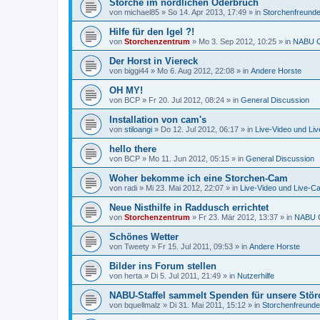
Störche im nördlichen Oderbruch
von
michael85
»
So 14. Apr 2013, 17:49
» in
Storchenfreund
Hilfe für den Igel ?!
von
Storchenzentrum
»
Mo 3. Sep 2012, 10:25
» in
NABU C
Der Horst in Viereck
von
biggi44
»
Mo 6. Aug 2012, 22:08
» in
Andere Horste
OH MY!
von
BCP
»
Fr 20. Jul 2012, 08:24
» in
General Discussion
Installation von cam's
von
stiloangi
»
Do 12. Jul 2012, 06:17
» in
Live-Video und Li
hello there
von
BCP
»
Mo 11. Jun 2012, 05:15
» in
General Discussion
Woher bekomme ich eine Storchen-Cam
von
radi
»
Mi 23. Mai 2012, 22:07
» in
Live-Video und Live-C
Neue Nisthilfe in Raddusch errichtet
von
Storchenzentrum
»
Fr 23. Mär 2012, 13:37
» in
NABU C
Schönes Wetter
von
Tweety
»
Fr 15. Jul 2011, 09:53
» in
Andere Horste
Bilder ins Forum stellen
von
herta
»
Di 5. Jul 2011, 21:49
» in
Nutzerhilfe
NABU-Staffel sammelt Spenden für unsere Stör
von
bquellmalz
»
Di 31. Mai 2011, 15:12
» in
Storchenfreunde