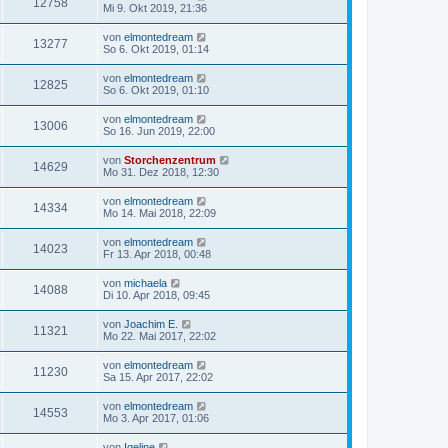
12758
Mi 9. Okt 2019, 21:36
von
elmontedream
13277
So 6. Okt 2019, 01:14
von
elmontedream
12825
So 6. Okt 2019, 01:10
von
elmontedream
13006
So 16. Jun 2019, 22:00
von
Storchenzentrum
14629
Mo 31. Dez 2018, 12:30
von
elmontedream
14334
Mo 14. Mai 2018, 22:09
von
elmontedream
14023
Fr 13. Apr 2018, 00:48
von
michaela
14088
Di 10. Apr 2018, 09:45
von
Joachim E.
11321
Mo 22. Mai 2017, 22:02
von
elmontedream
11230
Sa 15. Apr 2017, 22:02
von
elmontedream
14553
Mo 3. Apr 2017, 01:06
von
Igeline