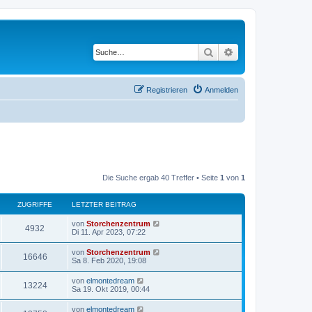
Suche
Erweiterte Suche
Registrieren
Anmelden
Die Suche ergab 40 Treffer • Seite
1
von
1
ZUGRIFFE
LETZTER BEITRAG
von
Storchenzentrum
4932
Di 11. Apr 2023, 07:22
von
Storchenzentrum
16646
Sa 8. Feb 2020, 19:08
von
elmontedream
13224
Sa 19. Okt 2019, 00:44
von
elmontedream