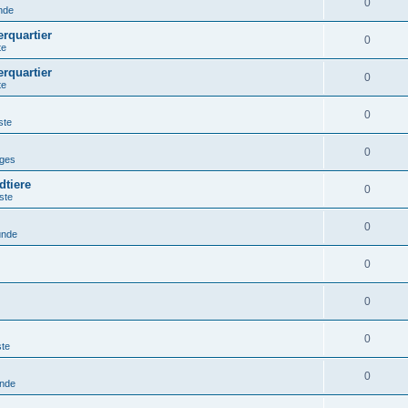
0
nde
erquartier
0
te
erquartier
0
te
0
ste
0
iges
dtiere
0
ste
0
unde
0
0
0
ste
0
unde