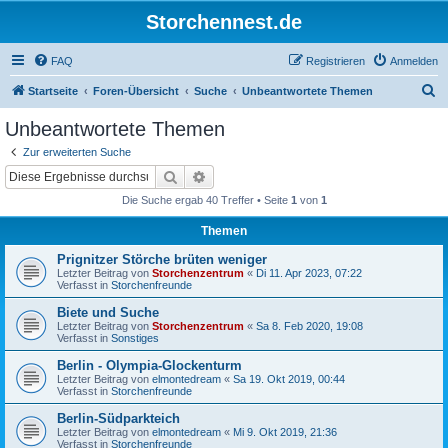
Storchennest.de
FAQ
Registrieren
Anmelden
S
Startseite
Foren-Übersicht
Suche
Unbeantwortete Themen
u
Unbeantwortete Themen
c
Zur erweiterten Suche
h
Suche
Erweiterte Suche
e
Die Suche ergab 40 Treffer • Seite
1
von
1
Themen
Prignitzer Störche brüten weniger
Letzter Beitrag von
Storchenzentrum
«
Di 11. Apr 2023, 07:22
Verfasst in
Storchenfreunde
Biete und Suche
Letzter Beitrag von
Storchenzentrum
«
Sa 8. Feb 2020, 19:08
Verfasst in
Sonstiges
Berlin - Olympia-Glockenturm
Letzter Beitrag von
elmontedream
«
Sa 19. Okt 2019, 00:44
Verfasst in
Storchenfreunde
Berlin-Südparkteich
Letzter Beitrag von
elmontedream
«
Mi 9. Okt 2019, 21:36
Verfasst in
Storchenfreunde