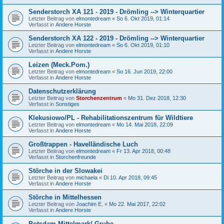
Senderstorch XA 121 - 2019 - Drömling --> Winterquartier
Letzter Beitrag von
elmontedream
«
So 6. Okt 2019, 01:14
Verfasst in
Andere Horste
Senderstorch XA 122 - 2019 - Drömling --> Winterquartier
Letzter Beitrag von
elmontedream
«
So 6. Okt 2019, 01:10
Verfasst in
Andere Horste
Leizen (Meck.Pom.)
Letzter Beitrag von
elmontedream
«
So 16. Jun 2019, 22:00
Verfasst in
Andere Horste
Datenschutzerklärung
Letzter Beitrag von
Storchenzentrum
«
Mo 31. Dez 2018, 12:30
Verfasst in
Sonstiges
Klekusiowo/PL - Rehabilitationszentrum für Wildtiere
Letzter Beitrag von
elmontedream
«
Mo 14. Mai 2018, 22:09
Verfasst in
Andere Horste
Großtrappen - Havelländische Luch
Letzter Beitrag von
elmontedream
«
Fr 13. Apr 2018, 00:48
Verfasst in
Storchenfreunde
Störche in der Slowakei
Letzter Beitrag von
michaela
«
Di 10. Apr 2018, 09:45
Verfasst in
Andere Horste
Störche in Mittelhessen
Letzter Beitrag von
Joachim E.
«
Mo 22. Mai 2017, 22:02
Verfasst in
Andere Horste
Potsdam-Mittelmark/ Grube