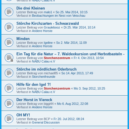
Verfasst in
NABU Calau e.V
Die drei Kleinen
Letzter Beitrag von
malo1
«
So 25. Mai 2014, 10:15
Verfasst in
Beobachtungen im Nest von Vetschau
Störche Kirchzarten - Schwarzwald
Letzter Beitrag von
Graulebooz
«
Di 25. Mär 2014, 10:14
Verfasst in
Andere Horste
Minden
Letzter Beitrag von
Igeline
«
So 2. Mär 2014, 11:09
Verfasst in
Andere Horste
Ein Tag für die Natur – 7. Waldexkursion und Herbstbasteln -
Letzter Beitrag von
Storchenzentrum
«
Fr 4. Okt 2013, 10:54
Verfasst in
NABU Calau e.V
Störche im nördlichen Oderbruch
Letzter Beitrag von
michael85
«
So 14. Apr 2013, 17:49
Verfasst in
Storchenfreunde
Hilfe für den Igel ?!
Letzter Beitrag von
Storchenzentrum
«
Mo 3. Sep 2012, 10:25
Verfasst in
NABU Calau e.V
Der Horst in Viereck
Letzter Beitrag von
biggi44
«
Mo 6. Aug 2012, 22:08
Verfasst in
Andere Horste
OH MY!
Letzter Beitrag von
BCP
«
Fr 20. Jul 2012, 08:24
Verfasst in
General Discussion