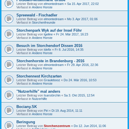
Letzter Beitrag von
elmontedream
«
Sa 15. Apr 2017, 22:02
Verfasst in
Andere Horste
Spreewald - Fischadler
Letzter Beitrag von
elmontedream
«
Mo 3. Apr 2017, 01:06
Verfasst in
Storchenfreunde
Storchenpark Wyk auf der Insel Föhr
Letzter Beitrag von
Igeline
«
Fr 24. Mär 2017, 16:23
Verfasst in
Andere Horste
Besuch im Storchendorf Dissen 2016
Letzter Beitrag von
Idefix
«
Fr 8. Jul 2016, 14:35
Verfasst in
Andere Horste
Storchenhorste in Brandenburg - 2016
Letzter Beitrag von
elmontedream
«
Fr 29. Apr 2016, 22:36
Verfasst in
Andere Horste
Storchennest Kirchzarten
Letzter Beitrag von
Graulebooz
«
Do 24. Mär 2016, 10:53
Verfasst in
Andere Horste
"Nutzerhilfe" mal anders
Letzter Beitrag von
Isarstörchin
«
Sa 3. Okt 2015, 12:54
Verfasst in
Nutzerhilfe
Bociany.SK
Letzter Beitrag von
Piri
«
Di 19. Aug 2014, 11:11
Verfasst in
Andere Horste
Beringung
Letzter Beitrag von
Storchenzentrum
«
Do 12. Jun 2014, 11:06