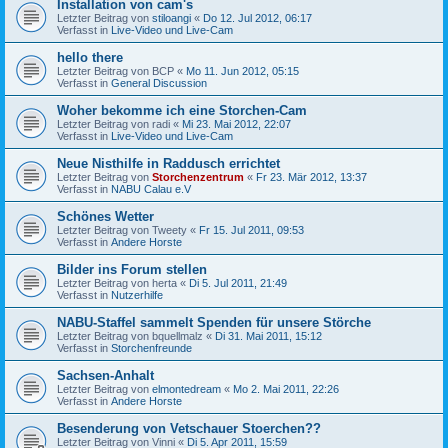
Installation von cam's
Letzter Beitrag von
stiloangi
«
Do 12. Jul 2012, 06:17
Verfasst in
Live-Video und Live-Cam
hello there
Letzter Beitrag von
BCP
«
Mo 11. Jun 2012, 05:15
Verfasst in
General Discussion
Woher bekomme ich eine Storchen-Cam
Letzter Beitrag von
radi
«
Mi 23. Mai 2012, 22:07
Verfasst in
Live-Video und Live-Cam
Neue Nisthilfe in Raddusch errichtet
Letzter Beitrag von
Storchenzentrum
«
Fr 23. Mär 2012, 13:37
Verfasst in
NABU Calau e.V
Schönes Wetter
Letzter Beitrag von
Tweety
«
Fr 15. Jul 2011, 09:53
Verfasst in
Andere Horste
Bilder ins Forum stellen
Letzter Beitrag von
herta
«
Di 5. Jul 2011, 21:49
Verfasst in
Nutzerhilfe
NABU-Staffel sammelt Spenden für unsere Störche
Letzter Beitrag von
bquellmalz
«
Di 31. Mai 2011, 15:12
Verfasst in
Storchenfreunde
Sachsen-Anhalt
Letzter Beitrag von
elmontedream
«
Mo 2. Mai 2011, 22:26
Verfasst in
Andere Horste
Besenderung von Vetschauer Stoerchen??
Letzter Beitrag von
Vinni
«
Di 5. Apr 2011, 15:59