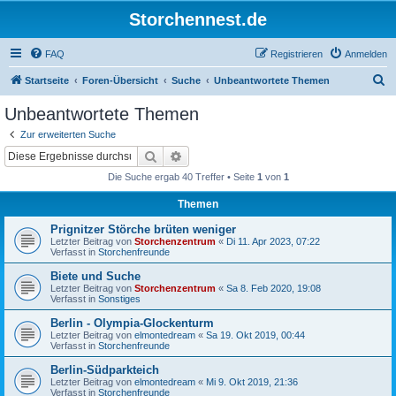
Storchennest.de
FAQ
Registrieren
Anmelden
S
Startseite
Foren-Übersicht
Suche
Unbeantwortete Themen
u
Unbeantwortete Themen
c
Zur erweiterten Suche
h
Suche
Erweiterte Suche
e
Die Suche ergab 40 Treffer • Seite
1
von
1
Themen
Prignitzer Störche brüten weniger
Letzter Beitrag von
Storchenzentrum
«
Di 11. Apr 2023, 07:22
Verfasst in
Storchenfreunde
Biete und Suche
Letzter Beitrag von
Storchenzentrum
«
Sa 8. Feb 2020, 19:08
Verfasst in
Sonstiges
Berlin - Olympia-Glockenturm
Letzter Beitrag von
elmontedream
«
Sa 19. Okt 2019, 00:44
Verfasst in
Storchenfreunde
Berlin-Südparkteich
Letzter Beitrag von
elmontedream
«
Mi 9. Okt 2019, 21:36
Verfasst in
Storchenfreunde