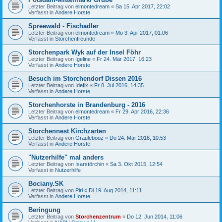
Letzter Beitrag von
elmontedream
«
Sa 15. Apr 2017, 22:02
Verfasst in
Andere Horste
Spreewald - Fischadler
Letzter Beitrag von
elmontedream
«
Mo 3. Apr 2017, 01:06
Verfasst in
Storchenfreunde
Storchenpark Wyk auf der Insel Föhr
Letzter Beitrag von
Igeline
«
Fr 24. Mär 2017, 16:23
Verfasst in
Andere Horste
Besuch im Storchendorf Dissen 2016
Letzter Beitrag von
Idefix
«
Fr 8. Jul 2016, 14:35
Verfasst in
Andere Horste
Storchenhorste in Brandenburg - 2016
Letzter Beitrag von
elmontedream
«
Fr 29. Apr 2016, 22:36
Verfasst in
Andere Horste
Storchennest Kirchzarten
Letzter Beitrag von
Graulebooz
«
Do 24. Mär 2016, 10:53
Verfasst in
Andere Horste
"Nutzerhilfe" mal anders
Letzter Beitrag von
Isarstörchin
«
Sa 3. Okt 2015, 12:54
Verfasst in
Nutzerhilfe
Bociany.SK
Letzter Beitrag von
Piri
«
Di 19. Aug 2014, 11:11
Verfasst in
Andere Horste
Beringung
Letzter Beitrag von
Storchenzentrum
«
Do 12. Jun 2014, 11:06