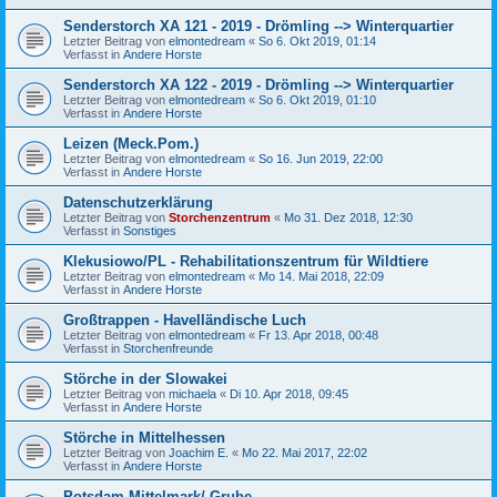
Senderstorch XA 121 - 2019 - Drömling --> Winterquartier
Letzter Beitrag von
elmontedream
«
So 6. Okt 2019, 01:14
Verfasst in
Andere Horste
Senderstorch XA 122 - 2019 - Drömling --> Winterquartier
Letzter Beitrag von
elmontedream
«
So 6. Okt 2019, 01:10
Verfasst in
Andere Horste
Leizen (Meck.Pom.)
Letzter Beitrag von
elmontedream
«
So 16. Jun 2019, 22:00
Verfasst in
Andere Horste
Datenschutzerklärung
Letzter Beitrag von
Storchenzentrum
«
Mo 31. Dez 2018, 12:30
Verfasst in
Sonstiges
Klekusiowo/PL - Rehabilitationszentrum für Wildtiere
Letzter Beitrag von
elmontedream
«
Mo 14. Mai 2018, 22:09
Verfasst in
Andere Horste
Großtrappen - Havelländische Luch
Letzter Beitrag von
elmontedream
«
Fr 13. Apr 2018, 00:48
Verfasst in
Storchenfreunde
Störche in der Slowakei
Letzter Beitrag von
michaela
«
Di 10. Apr 2018, 09:45
Verfasst in
Andere Horste
Störche in Mittelhessen
Letzter Beitrag von
Joachim E.
«
Mo 22. Mai 2017, 22:02
Verfasst in
Andere Horste
Potsdam-Mittelmark/ Grube