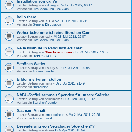
Installation von cam's
Letzter Beitrag von
stiloangi
«
Do 12. Jul 2012, 06:17
Verfasst in
Live-Video und Live-Cam
hello there
Letzter Beitrag von
BCP
«
Mo 11. Jun 2012, 05:15
Verfasst in
General Discussion
Woher bekomme ich eine Storchen-Cam
Letzter Beitrag von
radi
«
Mi 23. Mai 2012, 22:07
Verfasst in
Live-Video und Live-Cam
Neue Nisthilfe in Raddusch errichtet
Letzter Beitrag von
Storchenzentrum
«
Fr 23. Mär 2012, 13:37
Verfasst in
NABU Calau e.V
Schönes Wetter
Letzter Beitrag von
Tweety
«
Fr 15. Jul 2011, 09:53
Verfasst in
Andere Horste
Bilder ins Forum stellen
Letzter Beitrag von
herta
«
Di 5. Jul 2011, 21:49
Verfasst in
Nutzerhilfe
NABU-Staffel sammelt Spenden für unsere Störche
Letzter Beitrag von
bquellmalz
«
Di 31. Mai 2011, 15:12
Verfasst in
Storchenfreunde
Sachsen-Anhalt
Letzter Beitrag von
elmontedream
«
Mo 2. Mai 2011, 22:26
Verfasst in
Andere Horste
Besenderung von Vetschauer Stoerchen??
Letzter Beitrag von
Vinni
«
Di 5. Apr 2011, 15:59