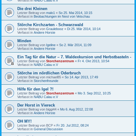
Verfasst in
NABU Calau e.V
Die drei Kleinen
Letzter Beitrag von
malo1
«
So 25. Mai 2014, 10:15
Verfasst in
Beobachtungen im Nest von Vetschau
Störche Kirchzarten - Schwarzwald
Letzter Beitrag von
Graulebooz
«
Di 25. Mär 2014, 10:14
Verfasst in
Andere Horste
Minden
Letzter Beitrag von
Igeline
«
So 2. Mär 2014, 11:09
Verfasst in
Andere Horste
Ein Tag für die Natur – 7. Waldexkursion und Herbstbasteln -
Letzter Beitrag von
Storchenzentrum
«
Fr 4. Okt 2013, 10:54
Verfasst in
NABU Calau e.V
Störche im nördlichen Oderbruch
Letzter Beitrag von
michael85
«
So 14. Apr 2013, 17:49
Verfasst in
Storchenfreunde
Hilfe für den Igel ?!
Letzter Beitrag von
Storchenzentrum
«
Mo 3. Sep 2012, 10:25
Verfasst in
NABU Calau e.V
Der Horst in Viereck
Letzter Beitrag von
biggi44
«
Mo 6. Aug 2012, 22:08
Verfasst in
Andere Horste
OH MY!
Letzter Beitrag von
BCP
«
Fr 20. Jul 2012, 08:24
Verfasst in
General Discussion