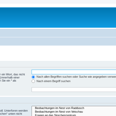
 ein Wort, das nicht
Nach allen Begriffen suchen oder Suche wie angegeben verwe
|
innerhalb einer
Sie ein * als
Nach einem Begriff suchen
ll. Unterforen werden
uchen“ unten nicht