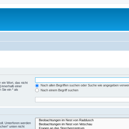
 ein Wort, das nicht
Nach allen Begriffen suchen oder Suche wie angegeben verwe
|
innerhalb einer
Sie ein * als
Nach einem Begriff suchen
ll. Unterforen werden
uchen“ unten nicht