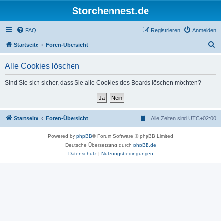
Storchennest.de
FAQ
Registrieren
Anmelden
S
Startseite
Foren-Übersicht
u
Alle Cookies löschen
c
h
Sind Sie sich sicher, dass Sie alle Cookies des Boards löschen möchten?
e
Startseite
Foren-Übersicht
Alle Zeiten sind
UTC+02:00
Powered by
phpBB
® Forum Software © phpBB Limited
Deutsche Übersetzung durch
phpBB.de
Datenschutz
|
Nutzungsbedingungen