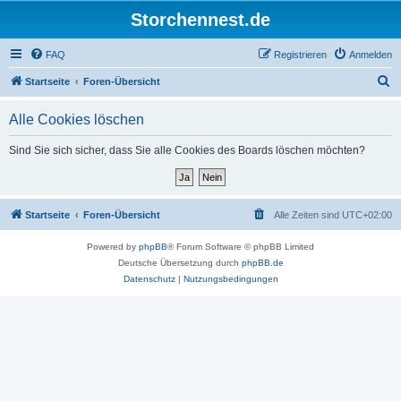
Storchennest.de
FAQ
Registrieren
Anmelden
S
Startseite
Foren-Übersicht
u
Alle Cookies löschen
c
h
Sind Sie sich sicher, dass Sie alle Cookies des Boards löschen möchten?
e
Startseite
Foren-Übersicht
Alle Zeiten sind
UTC+02:00
Powered by
phpBB
® Forum Software © phpBB Limited
Deutsche Übersetzung durch
phpBB.de
Datenschutz
|
Nutzungsbedingungen