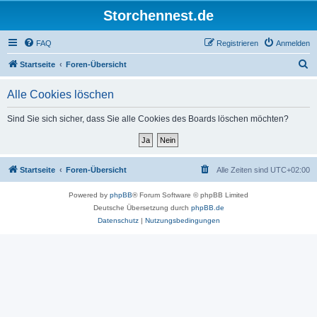
Storchennest.de
FAQ
Registrieren
Anmelden
S
Startseite
Foren-Übersicht
u
Alle Cookies löschen
c
h
Sind Sie sich sicher, dass Sie alle Cookies des Boards löschen möchten?
e
Startseite
Foren-Übersicht
Alle Zeiten sind
UTC+02:00
Powered by
phpBB
® Forum Software © phpBB Limited
Deutsche Übersetzung durch
phpBB.de
Datenschutz
|
Nutzungsbedingungen