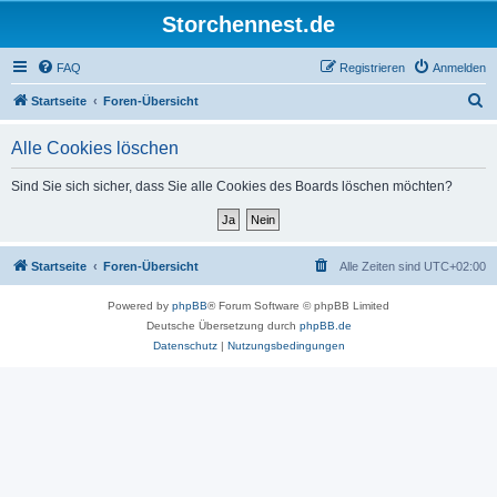
Storchennest.de
FAQ
Registrieren
Anmelden
S
Startseite
Foren-Übersicht
u
Alle Cookies löschen
c
h
Sind Sie sich sicher, dass Sie alle Cookies des Boards löschen möchten?
e
Startseite
Foren-Übersicht
Alle Zeiten sind
UTC+02:00
Powered by
phpBB
® Forum Software © phpBB Limited
Deutsche Übersetzung durch
phpBB.de
Datenschutz
|
Nutzungsbedingungen