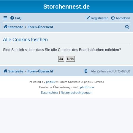
Storchennest.de
FAQ
Registrieren
Anmelden
S
Startseite
Foren-Übersicht
u
Alle Cookies löschen
c
h
Sind Sie sich sicher, dass Sie alle Cookies des Boards löschen möchten?
e
Startseite
Foren-Übersicht
Alle Zeiten sind
UTC+02:00
Powered by
phpBB
® Forum Software © phpBB Limited
Deutsche Übersetzung durch
phpBB.de
Datenschutz
|
Nutzungsbedingungen