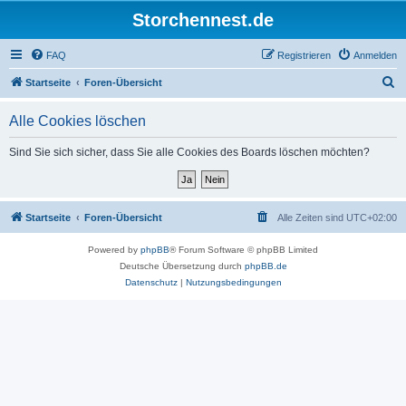
Storchennest.de
FAQ
Registrieren
Anmelden
S
Startseite
Foren-Übersicht
u
Alle Cookies löschen
c
h
Sind Sie sich sicher, dass Sie alle Cookies des Boards löschen möchten?
e
Startseite
Foren-Übersicht
Alle Zeiten sind
UTC+02:00
Powered by
phpBB
® Forum Software © phpBB Limited
Deutsche Übersetzung durch
phpBB.de
Datenschutz
|
Nutzungsbedingungen