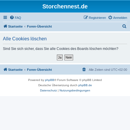
Storchennest.de
FAQ
Registrieren
Anmelden
S
Startseite
Foren-Übersicht
u
Alle Cookies löschen
c
h
Sind Sie sich sicher, dass Sie alle Cookies des Boards löschen möchten?
e
Startseite
Foren-Übersicht
Alle Zeiten sind
UTC+02:00
Powered by
phpBB
® Forum Software © phpBB Limited
Deutsche Übersetzung durch
phpBB.de
Datenschutz
|
Nutzungsbedingungen