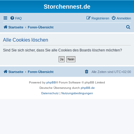
Storchennest.de
FAQ
Registrieren
Anmelden
S
Startseite
Foren-Übersicht
u
Alle Cookies löschen
c
h
Sind Sie sich sicher, dass Sie alle Cookies des Boards löschen möchten?
e
Startseite
Foren-Übersicht
Alle Zeiten sind
UTC+02:00
Powered by
phpBB
® Forum Software © phpBB Limited
Deutsche Übersetzung durch
phpBB.de
Datenschutz
|
Nutzungsbedingungen