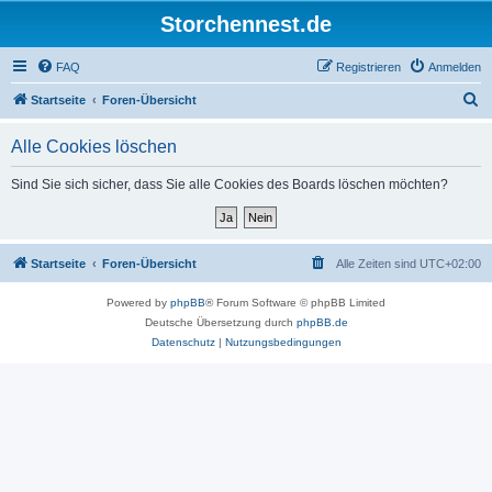
Storchennest.de
FAQ
Registrieren
Anmelden
S
Startseite
Foren-Übersicht
u
Alle Cookies löschen
c
h
Sind Sie sich sicher, dass Sie alle Cookies des Boards löschen möchten?
e
Startseite
Foren-Übersicht
Alle Zeiten sind
UTC+02:00
Powered by
phpBB
® Forum Software © phpBB Limited
Deutsche Übersetzung durch
phpBB.de
Datenschutz
|
Nutzungsbedingungen