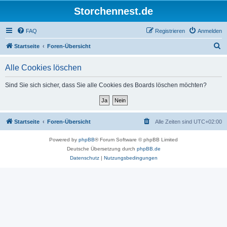
Storchennest.de
FAQ
Registrieren
Anmelden
S
Startseite
Foren-Übersicht
u
Alle Cookies löschen
c
h
Sind Sie sich sicher, dass Sie alle Cookies des Boards löschen möchten?
e
Startseite
Foren-Übersicht
Alle Zeiten sind
UTC+02:00
Powered by
phpBB
® Forum Software © phpBB Limited
Deutsche Übersetzung durch
phpBB.de
Datenschutz
|
Nutzungsbedingungen