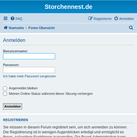
Storchennest.de
FAQ
Registrieren
Anmelden
S
Startseite
Foren-Übersicht
u
Anmelden
c
h
Benutzername:
e
Passwort:
Ich habe mein Passwort vergessen
Angemeldet bleiben
Meinen Online-Status während dieser Sitzung verbergen
REGISTRIEREN
Sie müssen in diesem Forum registriert sein, um sich anmelden zu können.
Die Registrierung ist in wenigen Augenblicken erledigt und ermöglicht es
Ihnen, auf weitere Funktionen zuzugreifen. Die Board-Administration kann