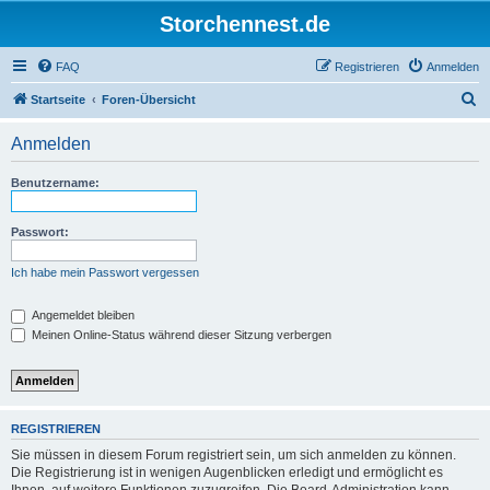
Storchennest.de
FAQ
Registrieren
Anmelden
S
Startseite
Foren-Übersicht
u
Anmelden
c
h
Benutzername:
e
Passwort:
Ich habe mein Passwort vergessen
Angemeldet bleiben
Meinen Online-Status während dieser Sitzung verbergen
REGISTRIEREN
Sie müssen in diesem Forum registriert sein, um sich anmelden zu können.
Die Registrierung ist in wenigen Augenblicken erledigt und ermöglicht es
Ihnen, auf weitere Funktionen zuzugreifen. Die Board-Administration kann