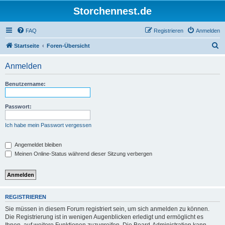
Storchennest.de
FAQ
Registrieren
Anmelden
S
Startseite
Foren-Übersicht
u
Anmelden
c
h
Benutzername:
e
Passwort:
Ich habe mein Passwort vergessen
Angemeldet bleiben
Meinen Online-Status während dieser Sitzung verbergen
REGISTRIEREN
Sie müssen in diesem Forum registriert sein, um sich anmelden zu können.
Die Registrierung ist in wenigen Augenblicken erledigt und ermöglicht es
Ihnen, auf weitere Funktionen zuzugreifen. Die Board-Administration kann