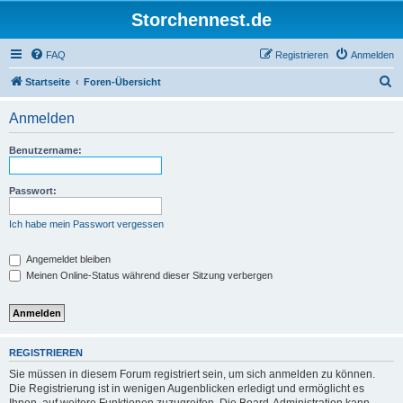
Storchennest.de
FAQ
Registrieren
Anmelden
S
Startseite
Foren-Übersicht
u
Anmelden
c
h
Benutzername:
e
Passwort:
Ich habe mein Passwort vergessen
Angemeldet bleiben
Meinen Online-Status während dieser Sitzung verbergen
REGISTRIEREN
Sie müssen in diesem Forum registriert sein, um sich anmelden zu können.
Die Registrierung ist in wenigen Augenblicken erledigt und ermöglicht es
Ihnen, auf weitere Funktionen zuzugreifen. Die Board-Administration kann