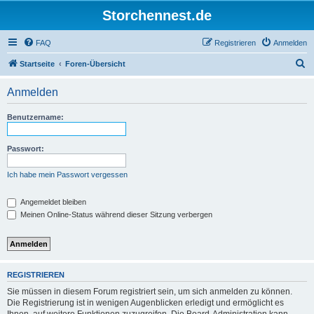
Storchennest.de
FAQ
Registrieren
Anmelden
S
Startseite
Foren-Übersicht
u
Anmelden
c
h
Benutzername:
e
Passwort:
Ich habe mein Passwort vergessen
Angemeldet bleiben
Meinen Online-Status während dieser Sitzung verbergen
REGISTRIEREN
Sie müssen in diesem Forum registriert sein, um sich anmelden zu können.
Die Registrierung ist in wenigen Augenblicken erledigt und ermöglicht es
Ihnen, auf weitere Funktionen zuzugreifen. Die Board-Administration kann