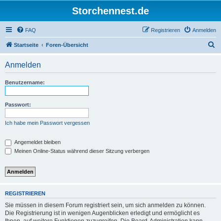
Storchennest.de
FAQ
Registrieren
Anmelden
S
Startseite
Foren-Übersicht
u
Anmelden
c
h
Benutzername:
e
Passwort:
Ich habe mein Passwort vergessen
Angemeldet bleiben
Meinen Online-Status während dieser Sitzung verbergen
REGISTRIEREN
Sie müssen in diesem Forum registriert sein, um sich anmelden zu können.
Die Registrierung ist in wenigen Augenblicken erledigt und ermöglicht es
Ihnen, auf weitere Funktionen zuzugreifen. Die Board-Administration kann