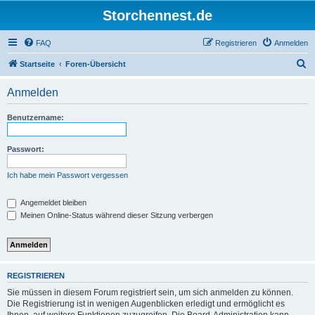
Storchennest.de
FAQ
Registrieren
Anmelden
S
Startseite
Foren-Übersicht
u
Anmelden
c
h
Benutzername:
e
Passwort:
Ich habe mein Passwort vergessen
Angemeldet bleiben
Meinen Online-Status während dieser Sitzung verbergen
REGISTRIEREN
Sie müssen in diesem Forum registriert sein, um sich anmelden zu können.
Die Registrierung ist in wenigen Augenblicken erledigt und ermöglicht es
Ihnen, auf weitere Funktionen zuzugreifen. Die Board-Administration kann