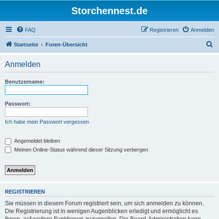
Storchennest.de
FAQ
Registrieren
Anmelden
S
Startseite
Foren-Übersicht
u
Anmelden
c
h
Benutzername:
e
Passwort:
Ich habe mein Passwort vergessen
Angemeldet bleiben
Meinen Online-Status während dieser Sitzung verbergen
REGISTRIEREN
Sie müssen in diesem Forum registriert sein, um sich anmelden zu können.
Die Registrierung ist in wenigen Augenblicken erledigt und ermöglicht es
Ihnen, auf weitere Funktionen zuzugreifen. Die Board-Administration kann