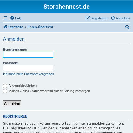
Storchennest.de
FAQ
Registrieren
Anmelden
S
Startseite
Foren-Übersicht
u
Anmelden
c
h
Benutzername:
e
Passwort:
Ich habe mein Passwort vergessen
Angemeldet bleiben
Meinen Online-Status während dieser Sitzung verbergen
REGISTRIEREN
Sie müssen in diesem Forum registriert sein, um sich anmelden zu können.
Die Registrierung ist in wenigen Augenblicken erledigt und ermöglicht es
Ihnen, auf weitere Funktionen zuzugreifen. Die Board-Administration kann