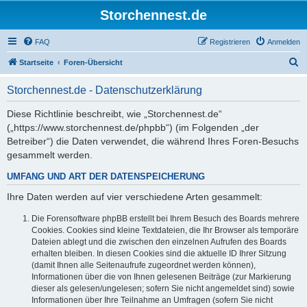
Storchennest.de
FAQ
Registrieren
Anmelden
S
Startseite
Foren-Übersicht
u
Storchennest.de - Datenschutzerklärung
c
h
Diese Richtlinie beschreibt, wie „Storchennest.de“
(„https://www.storchennest.de/phpbb“) (im Folgenden „der
e
Betreiber“) die Daten verwendet, die während Ihres Foren-Besuchs
gesammelt werden.
UMFANG UND ART DER DATENSPEICHERUNG
Ihre Daten werden auf vier verschiedene Arten gesammelt:
Die Forensoftware phpBB erstellt bei Ihrem Besuch des Boards mehrere
Cookies. Cookies sind kleine Textdateien, die Ihr Browser als temporäre
Dateien ablegt und die zwischen den einzelnen Aufrufen des Boards
erhalten bleiben. In diesen Cookies sind die aktuelle ID Ihrer Sitzung
(damit Ihnen alle Seitenaufrufe zugeordnet werden können),
Informationen über die von Ihnen gelesenen Beiträge (zur Markierung
dieser als gelesen/ungelesen; sofern Sie nicht angemeldet sind) sowie
Informationen über Ihre Teilnahme an Umfragen (sofern Sie nicht