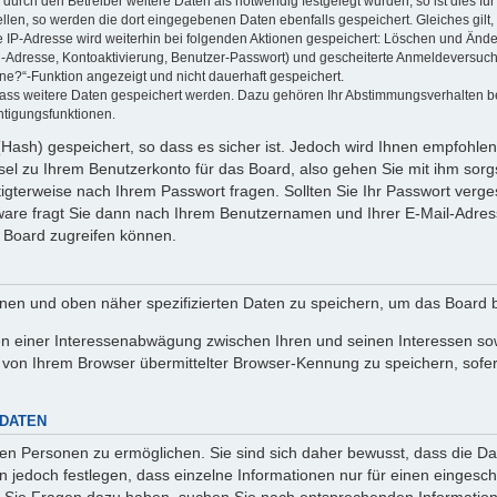
rch den Betreiber weitere Daten als notwendig festgelegt wurden, so ist dies für 
ellen, so werden die dort eingegebenen Daten ebenfalls gespeichert. Gleiches gilt
ie IP-Adresse wird weiterhin bei folgenden Aktionen gespeichert: Löschen und Änd
l-Adresse, Kontoaktivierung, Benutzer-Passwort) und gescheiterte Anmeldeversuch
ine?“-Funktion angezeigt und nicht dauerhaft gespeichert.
 dass weitere Daten gespeichert werden. Dazu gehören Ihr Abstimmungsverhalten b
htigungsfunktionen.
Hash) gespeichert, so dass es sicher ist. Jedoch wird Ihnen empfohlen,
el zu Ihrem Benutzerkonto für das Board, also gehen Sie mit ihm sorg
htigterweise nach Ihrem Passwort fragen. Sollten Sie Ihr Passwort verg
are fragt Sie dann nach Ihrem Benutzernamen und Ihrer E-Mail-Adres
 Board zugreifen können.
enen und oben näher spezifizierten Daten zu speichern, um das Board 
en einer Interessenabwägung zwischen Ihren und seinen Interessen sowi
von Ihrem Browser übermittelter Browser-Kennung zu speichern, sofer
 DATEN
n Personen zu ermöglichen. Sie sind sich daher bewusst, dass die Date
n jedoch festlegen, dass einzelne Informationen nur für einen eingeschr