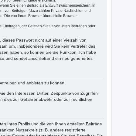
Sie vor deren Eingabe ersichtlich.
, wenn Sie einen Beitrag als Entwurf zwischenspeichern. In
ern von Beiträgen (dazu zählen Private Nachrichten und
e. Die von Ihrem Browser übermittelte Browser-
ei Umfragen, der Gelesen-Status von Ihren Beiträgen oder
 dieses Passwort nicht auf einer Vielzahl von
sam um. Insbesondere wird Sie kein Vertreter des
essen haben, so können Sie die Funktion „Ich habe
se und sendet anschließend ein neu generiertes
betreiben und anbieten zu können.
e den Interessen Dritter, Zeitpunkte von Zugriffen
n dies zur Gefahrenabwehr oder zur rechtlichen
n Ihres Profils und die von Ihnen erstellten Beiträge
änkten Nutzerkreis (z. B. andere registrierte