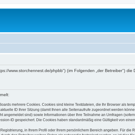
„https://www.storchennest.de/phpbb“) (im Folgenden „der Betreiber“) d
melt:
Boards mehrere Cookies. Cookies sind kleine Textdateien, die Ihr Browser als tem
 aktuelle ID Ihrer Sitzung (damit Ihnen alle Seitenaufrufe zugeordnet werden könne
cht angemeldet sind) sowie Informationen über Ihre Teilnahme an Umfragen (sofern
ession-ID gespeichert. Die Cookies haben standardmäßig eine Gültigkeit von einem 
 Registrierung, in Ihrem Profil oder Ihrem persönlichem Bereich angeben. Für die