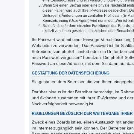
eine E-Mail-Adresse und ein Passwort notwendig. Wenn du
Wenn Sie einen Beitrag oder eine private Nachricht erst
diesen Fällen wird auch Ihre IP-Adresse gespeichert. D
Umfragen), Änderungen an zentralen Profildaten (E-Mai
Kennzeichnung (User Agent) wird nur in der „Wer ist onl
Schließlich erfordern einzelne Funktionen des Boards,
explizit von Ihnen gesetzte Lesezeichen oder Benachric
Ihr Passwort wird mit einer Einwege-Verschlüsselung (
Webseiten zu verwenden. Das Passwort ist Ihr Schlüss
Betreibers, von phpBB Limited oder ein Dritter berec
mein Passwort vergessen“ benutzen. Die phpBB-Softw
Passwort an diese Adresse, mit dem Sie dann auf das
GESTATTUNG DER DATENSPEICHERUNG
Sie gestatten dem Betreiber, die von Ihnen eingegeb
Darüber hinaus ist der Betreiber berechtigt, im Rahm
und Aktionen zusammen mit Ihrer IP-Adresse und der 
Nachverfolgbarkeit notwendig ist.
REGELUNGEN BEZÜGLICH DER WEITERGABE IHRER
Zweck eines Boards ist es, einen Austausch mit andere
im Internet zugänglich sein können. Der Betreiber kan