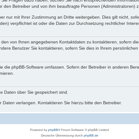
nn Sie Fragen dazu haben, suchen Sie nach entsprechenden Information
für den Betreiber und von ihm beauftragte Personen (Administratoren) z
r nur mit Ihrer Zustimmung an Dritte weitergeben. Dies gilt nicht, so
n) verpflichtet ist oder die Daten zur Durchsetzung rechtlicher Interes
r den von Ihnen angegebenen Kontaktdaten zu kontaktieren, sofern die
andere Benutzer Sie kontaktieren, sofern Sie dies in Ihrem persönlichen
, die die phpBB-Software umfassen. Sofern der Betreiber in anderen Be
rmieren.
he Daten über Sie gespeichert sind.
 Daten verlangen. Kontaktieren Sie hierzu bitte den Betreiber.
Powered by
phpBB
® Forum Software © phpBB Limited
Deutsche Übersetzung durch
phpBB.de