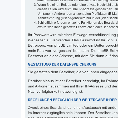
eine E-Mail-Adresse und ein Passwort notwendig. Wenn du
Wenn Sie einen Beitrag oder eine private Nachricht erst
diesen Fällen wird auch Ihre IP-Adresse gespeichert. D
Umfragen), Änderungen an zentralen Profildaten (E-Mai
Kennzeichnung (User Agent) wird nur in der „Wer ist onl
Schließlich erfordern einzelne Funktionen des Boards,
explizit von Ihnen gesetzte Lesezeichen oder Benachric
Ihr Passwort wird mit einer Einwege-Verschlüsselung (
Webseiten zu verwenden. Das Passwort ist Ihr Schlüss
Betreibers, von phpBB Limited oder ein Dritter berec
mein Passwort vergessen“ benutzen. Die phpBB-Softw
Passwort an diese Adresse, mit dem Sie dann auf das
GESTATTUNG DER DATENSPEICHERUNG
Sie gestatten dem Betreiber, die von Ihnen eingegeb
Darüber hinaus ist der Betreiber berechtigt, im Rahm
und Aktionen zusammen mit Ihrer IP-Adresse und der 
Nachverfolgbarkeit notwendig ist.
REGELUNGEN BEZÜGLICH DER WEITERGABE IHRER
Zweck eines Boards ist es, einen Austausch mit andere
im Internet zugänglich sein können. Der Betreiber kan