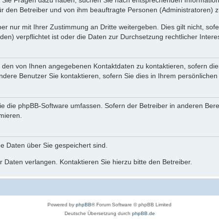
nn Sie Fragen dazu haben, suchen Sie nach entsprechenden Information
für den Betreiber und von ihm beauftragte Personen (Administratoren) z
r nur mit Ihrer Zustimmung an Dritte weitergeben. Dies gilt nicht, so
n) verpflichtet ist oder die Daten zur Durchsetzung rechtlicher Interes
r den von Ihnen angegebenen Kontaktdaten zu kontaktieren, sofern die
andere Benutzer Sie kontaktieren, sofern Sie dies in Ihrem persönlichen
, die die phpBB-Software umfassen. Sofern der Betreiber in anderen Be
rmieren.
he Daten über Sie gespeichert sind.
 Daten verlangen. Kontaktieren Sie hierzu bitte den Betreiber.
Powered by
phpBB
® Forum Software © phpBB Limited
Deutsche Übersetzung durch
phpBB.de