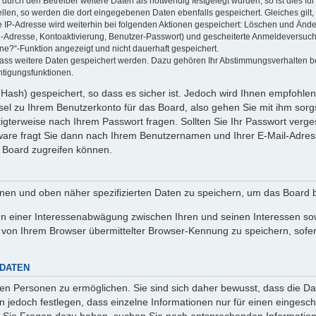
rch den Betreiber weitere Daten als notwendig festgelegt wurden, so ist dies für 
ellen, so werden die dort eingegebenen Daten ebenfalls gespeichert. Gleiches gilt
ie IP-Adresse wird weiterhin bei folgenden Aktionen gespeichert: Löschen und Änd
l-Adresse, Kontoaktivierung, Benutzer-Passwort) und gescheiterte Anmeldeversuch
ine?“-Funktion angezeigt und nicht dauerhaft gespeichert.
 dass weitere Daten gespeichert werden. Dazu gehören Ihr Abstimmungsverhalten b
htigungsfunktionen.
Hash) gespeichert, so dass es sicher ist. Jedoch wird Ihnen empfohlen,
el zu Ihrem Benutzerkonto für das Board, also gehen Sie mit ihm sorg
htigterweise nach Ihrem Passwort fragen. Sollten Sie Ihr Passwort verg
are fragt Sie dann nach Ihrem Benutzernamen und Ihrer E-Mail-Adres
 Board zugreifen können.
enen und oben näher spezifizierten Daten zu speichern, um das Board 
en einer Interessenabwägung zwischen Ihren und seinen Interessen sowi
von Ihrem Browser übermittelter Browser-Kennung zu speichern, sofer
 DATEN
n Personen zu ermöglichen. Sie sind sich daher bewusst, dass die Date
n jedoch festlegen, dass einzelne Informationen nur für einen eingeschr