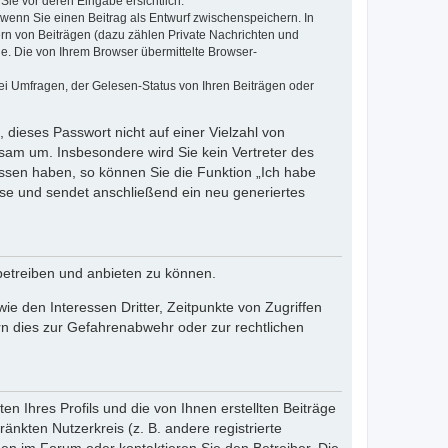
Sie vor deren Eingabe ersichtlich.
, wenn Sie einen Beitrag als Entwurf zwischenspeichern. In
ern von Beiträgen (dazu zählen Private Nachrichten und
e. Die von Ihrem Browser übermittelte Browser-
ei Umfragen, der Gelesen-Status von Ihren Beiträgen oder
 dieses Passwort nicht auf einer Vielzahl von
sam um. Insbesondere wird Sie kein Vertreter des
essen haben, so können Sie die Funktion „Ich habe
se und sendet anschließend ein neu generiertes
betreiben und anbieten zu können.
e den Interessen Dritter, Zeitpunkte von Zugriffen
n dies zur Gefahrenabwehr oder zur rechtlichen
n Ihres Profils und die von Ihnen erstellten Beiträge
änkten Nutzerkreis (z. B. andere registrierte