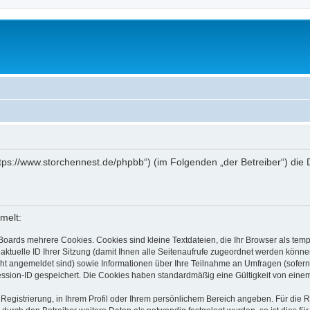
„https://www.storchennest.de/phpbb“) (im Folgenden „der Betreiber“) d
melt:
Boards mehrere Cookies. Cookies sind kleine Textdateien, die Ihr Browser als tem
 aktuelle ID Ihrer Sitzung (damit Ihnen alle Seitenaufrufe zugeordnet werden könne
cht angemeldet sind) sowie Informationen über Ihre Teilnahme an Umfragen (sofern
ession-ID gespeichert. Die Cookies haben standardmäßig eine Gültigkeit von einem 
 Registrierung, in Ihrem Profil oder Ihrem persönlichem Bereich angeben. Für die