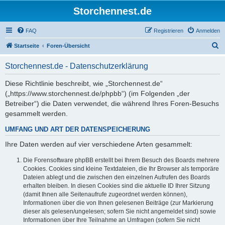
Storchennest.de
FAQ
Registrieren
Anmelden
S
Startseite
Foren-Übersicht
u
Storchennest.de - Datenschutzerklärung
c
h
Diese Richtlinie beschreibt, wie „Storchennest.de“
(„https://www.storchennest.de/phpbb“) (im Folgenden „der
e
Betreiber“) die Daten verwendet, die während Ihres Foren-Besuchs
gesammelt werden.
UMFANG UND ART DER DATENSPEICHERUNG
Ihre Daten werden auf vier verschiedene Arten gesammelt:
Die Forensoftware phpBB erstellt bei Ihrem Besuch des Boards mehrere
Cookies. Cookies sind kleine Textdateien, die Ihr Browser als temporäre
Dateien ablegt und die zwischen den einzelnen Aufrufen des Boards
erhalten bleiben. In diesen Cookies sind die aktuelle ID Ihrer Sitzung
(damit Ihnen alle Seitenaufrufe zugeordnet werden können),
Informationen über die von Ihnen gelesenen Beiträge (zur Markierung
dieser als gelesen/ungelesen; sofern Sie nicht angemeldet sind) sowie
Informationen über Ihre Teilnahme an Umfragen (sofern Sie nicht