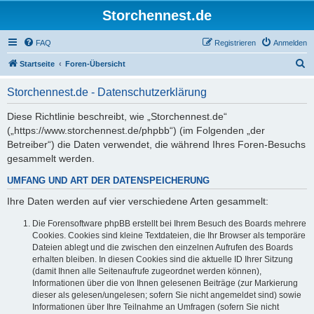
Storchennest.de
FAQ
Registrieren
Anmelden
S
Startseite
Foren-Übersicht
u
Storchennest.de - Datenschutzerklärung
c
h
Diese Richtlinie beschreibt, wie „Storchennest.de“
(„https://www.storchennest.de/phpbb“) (im Folgenden „der
e
Betreiber“) die Daten verwendet, die während Ihres Foren-Besuchs
gesammelt werden.
UMFANG UND ART DER DATENSPEICHERUNG
Ihre Daten werden auf vier verschiedene Arten gesammelt:
Die Forensoftware phpBB erstellt bei Ihrem Besuch des Boards mehrere
Cookies. Cookies sind kleine Textdateien, die Ihr Browser als temporäre
Dateien ablegt und die zwischen den einzelnen Aufrufen des Boards
erhalten bleiben. In diesen Cookies sind die aktuelle ID Ihrer Sitzung
(damit Ihnen alle Seitenaufrufe zugeordnet werden können),
Informationen über die von Ihnen gelesenen Beiträge (zur Markierung
dieser als gelesen/ungelesen; sofern Sie nicht angemeldet sind) sowie
Informationen über Ihre Teilnahme an Umfragen (sofern Sie nicht