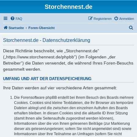
Storchennest.de
FAQ
Registrieren
Anmelden
S
Startseite
Foren-Übersicht
u
Storchennest.de - Datenschutzerklärung
c
h
Diese Richtlinie beschreibt, wie „Storchennest.de“
(„https://www.storchennest.de/phpbb“) (im Folgenden „der
e
Betreiber“) die Daten verwendet, die während Ihres Foren-Besuchs
gesammelt werden.
UMFANG UND ART DER DATENSPEICHERUNG
Ihre Daten werden auf vier verschiedene Arten gesammelt:
Die Forensoftware phpBB erstellt bei Ihrem Besuch des Boards mehrere
Cookies. Cookies sind kleine Textdateien, die Ihr Browser als temporäre
Dateien ablegt und die zwischen den einzelnen Aufrufen des Boards
erhalten bleiben. In diesen Cookies sind die aktuelle ID Ihrer Sitzung
(damit Ihnen alle Seitenaufrufe zugeordnet werden können),
Informationen über die von Ihnen gelesenen Beiträge (zur Markierung
dieser als gelesen/ungelesen; sofern Sie nicht angemeldet sind) sowie
Informationen über Ihre Teilnahme an Umfragen (sofern Sie nicht