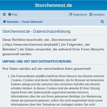
Storchennest.de
FAQ
Registrieren
Anmelden
S
Startseite
Foren-Übersicht
u
Storchennest.de - Datenschutzerklärung
c
h
Diese Richtlinie beschreibt, wie „Storchennest.de“
(„https://www.storchennest.de/phpbb“) (im Folgenden „der
e
Betreiber“) die Daten verwendet, die während Ihres Foren-Besuchs
gesammelt werden.
UMFANG UND ART DER DATENSPEICHERUNG
Ihre Daten werden auf vier verschiedene Arten gesammelt:
Die Forensoftware phpBB erstellt bei Ihrem Besuch des Boards mehrere
Cookies. Cookies sind kleine Textdateien, die Ihr Browser als temporäre
Dateien ablegt und die zwischen den einzelnen Aufrufen des Boards
erhalten bleiben. In diesen Cookies sind die aktuelle ID Ihrer Sitzung
(damit Ihnen alle Seitenaufrufe zugeordnet werden können),
Informationen über die von Ihnen gelesenen Beiträge (zur Markierung
dieser als gelesen/ungelesen; sofern Sie nicht angemeldet sind) sowie
Informationen über Ihre Teilnahme an Umfragen (sofern Sie nicht