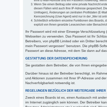
eine E-Mail-Adresse und ein Passwort notwendig. Wenn du
Wenn Sie einen Beitrag oder eine private Nachricht erst
diesen Fällen wird auch Ihre IP-Adresse gespeichert. D
Umfragen), Änderungen an zentralen Profildaten (E-Mai
Kennzeichnung (User Agent) wird nur in der „Wer ist onl
Schließlich erfordern einzelne Funktionen des Boards,
explizit von Ihnen gesetzte Lesezeichen oder Benachric
Ihr Passwort wird mit einer Einwege-Verschlüsselung (
Webseiten zu verwenden. Das Passwort ist Ihr Schlüss
Betreibers, von phpBB Limited oder ein Dritter berec
mein Passwort vergessen“ benutzen. Die phpBB-Softw
Passwort an diese Adresse, mit dem Sie dann auf das
GESTATTUNG DER DATENSPEICHERUNG
Sie gestatten dem Betreiber, die von Ihnen eingegeb
Darüber hinaus ist der Betreiber berechtigt, im Rahm
und Aktionen zusammen mit Ihrer IP-Adresse und der 
Nachverfolgbarkeit notwendig ist.
REGELUNGEN BEZÜGLICH DER WEITERGABE IHRER
Zweck eines Boards ist es, einen Austausch mit andere
im Internet zugänglich sein können. Der Betreiber kan