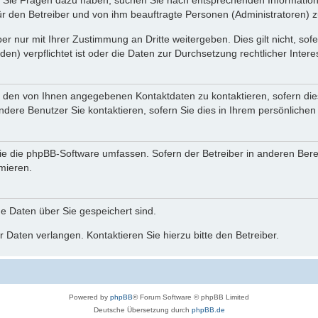
nn Sie Fragen dazu haben, suchen Sie nach entsprechenden Information
für den Betreiber und von ihm beauftragte Personen (Administratoren) z
r nur mit Ihrer Zustimmung an Dritte weitergeben. Dies gilt nicht, so
n) verpflichtet ist oder die Daten zur Durchsetzung rechtlicher Interes
r den von Ihnen angegebenen Kontaktdaten zu kontaktieren, sofern die
andere Benutzer Sie kontaktieren, sofern Sie dies in Ihrem persönlichen
, die die phpBB-Software umfassen. Sofern der Betreiber in anderen Be
rmieren.
he Daten über Sie gespeichert sind.
 Daten verlangen. Kontaktieren Sie hierzu bitte den Betreiber.
Powered by
phpBB
® Forum Software © phpBB Limited
Deutsche Übersetzung durch
phpBB.de