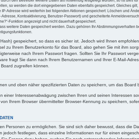
rch den Betreiber weitere Daten als notwendig festgelegt wurden, so ist dies für 
ellen, so werden die dort eingegebenen Daten ebenfalls gespeichert. Gleiches gilt
ie IP-Adresse wird weiterhin bei folgenden Aktionen gespeichert: Löschen und Änd
l-Adresse, Kontoaktivierung, Benutzer-Passwort) und gescheiterte Anmeldeversuch
ine?“-Funktion angezeigt und nicht dauerhaft gespeichert.
 dass weitere Daten gespeichert werden. Dazu gehören Ihr Abstimmungsverhalten b
htigungsfunktionen.
Hash) gespeichert, so dass es sicher ist. Jedoch wird Ihnen empfohlen,
el zu Ihrem Benutzerkonto für das Board, also gehen Sie mit ihm sorg
htigterweise nach Ihrem Passwort fragen. Sollten Sie Ihr Passwort verg
are fragt Sie dann nach Ihrem Benutzernamen und Ihrer E-Mail-Adres
 Board zugreifen können.
enen und oben näher spezifizierten Daten zu speichern, um das Board 
en einer Interessenabwägung zwischen Ihren und seinen Interessen sowi
von Ihrem Browser übermittelter Browser-Kennung zu speichern, sofer
 DATEN
n Personen zu ermöglichen. Sie sind sich daher bewusst, dass die Date
n jedoch festlegen, dass einzelne Informationen nur für einen eingeschr