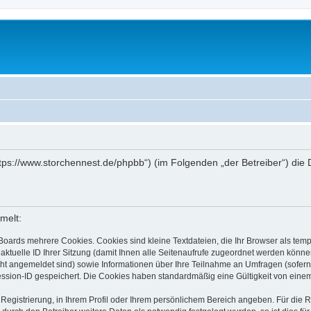
„https://www.storchennest.de/phpbb“) (im Folgenden „der Betreiber“) d
melt:
Boards mehrere Cookies. Cookies sind kleine Textdateien, die Ihr Browser als tem
 aktuelle ID Ihrer Sitzung (damit Ihnen alle Seitenaufrufe zugeordnet werden könne
cht angemeldet sind) sowie Informationen über Ihre Teilnahme an Umfragen (sofern
ession-ID gespeichert. Die Cookies haben standardmäßig eine Gültigkeit von einem 
 Registrierung, in Ihrem Profil oder Ihrem persönlichem Bereich angeben. Für die