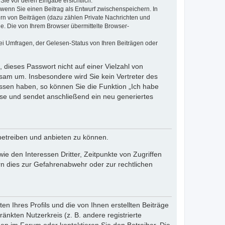
Sie vor deren Eingabe ersichtlich.
, wenn Sie einen Beitrag als Entwurf zwischenspeichern. In
ern von Beiträgen (dazu zählen Private Nachrichten und
e. Die von Ihrem Browser übermittelte Browser-
ei Umfragen, der Gelesen-Status von Ihren Beiträgen oder
 dieses Passwort nicht auf einer Vielzahl von
sam um. Insbesondere wird Sie kein Vertreter des
essen haben, so können Sie die Funktion „Ich habe
se und sendet anschließend ein neu generiertes
betreiben und anbieten zu können.
e den Interessen Dritter, Zeitpunkte von Zugriffen
n dies zur Gefahrenabwehr oder zur rechtlichen
n Ihres Profils und die von Ihnen erstellten Beiträge
änkten Nutzerkreis (z. B. andere registrierte