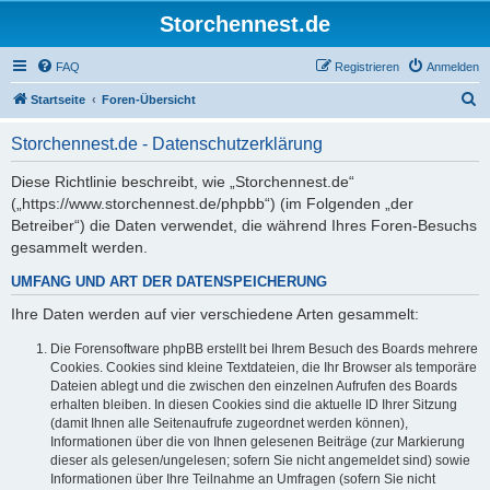
Storchennest.de
FAQ
Registrieren
Anmelden
S
Startseite
Foren-Übersicht
u
Storchennest.de - Datenschutzerklärung
c
h
Diese Richtlinie beschreibt, wie „Storchennest.de“
(„https://www.storchennest.de/phpbb“) (im Folgenden „der
e
Betreiber“) die Daten verwendet, die während Ihres Foren-Besuchs
gesammelt werden.
UMFANG UND ART DER DATENSPEICHERUNG
Ihre Daten werden auf vier verschiedene Arten gesammelt:
Die Forensoftware phpBB erstellt bei Ihrem Besuch des Boards mehrere
Cookies. Cookies sind kleine Textdateien, die Ihr Browser als temporäre
Dateien ablegt und die zwischen den einzelnen Aufrufen des Boards
erhalten bleiben. In diesen Cookies sind die aktuelle ID Ihrer Sitzung
(damit Ihnen alle Seitenaufrufe zugeordnet werden können),
Informationen über die von Ihnen gelesenen Beiträge (zur Markierung
dieser als gelesen/ungelesen; sofern Sie nicht angemeldet sind) sowie
Informationen über Ihre Teilnahme an Umfragen (sofern Sie nicht