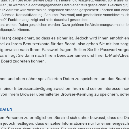
rch den Betreiber weitere Daten als notwendig festgelegt wurden, so ist dies für 
ellen, so werden die dort eingegebenen Daten ebenfalls gespeichert. Gleiches gilt
ie IP-Adresse wird weiterhin bei folgenden Aktionen gespeichert: Löschen und Änd
l-Adresse, Kontoaktivierung, Benutzer-Passwort) und gescheiterte Anmeldeversuch
ine?“-Funktion angezeigt und nicht dauerhaft gespeichert.
 dass weitere Daten gespeichert werden. Dazu gehören Ihr Abstimmungsverhalten b
htigungsfunktionen.
Hash) gespeichert, so dass es sicher ist. Jedoch wird Ihnen empfohlen,
el zu Ihrem Benutzerkonto für das Board, also gehen Sie mit ihm sorg
htigterweise nach Ihrem Passwort fragen. Sollten Sie Ihr Passwort verg
are fragt Sie dann nach Ihrem Benutzernamen und Ihrer E-Mail-Adres
 Board zugreifen können.
enen und oben näher spezifizierten Daten zu speichern, um das Board 
en einer Interessenabwägung zwischen Ihren und seinen Interessen sowi
von Ihrem Browser übermittelter Browser-Kennung zu speichern, sofer
 DATEN
n Personen zu ermöglichen. Sie sind sich daher bewusst, dass die Date
n jedoch festlegen, dass einzelne Informationen nur für einen eingeschr