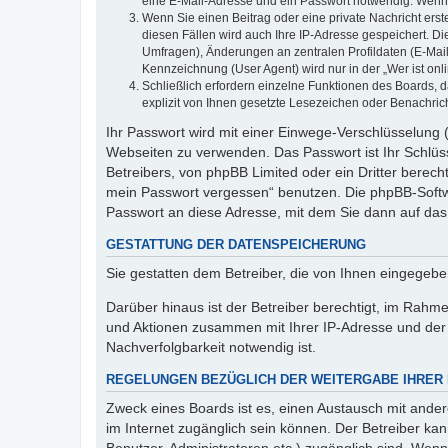
eine E-Mail-Adresse und ein Passwort notwendig. Wenn du
Wenn Sie einen Beitrag oder eine private Nachricht erst
diesen Fällen wird auch Ihre IP-Adresse gespeichert. D
Umfragen), Änderungen an zentralen Profildaten (E-Mai
Kennzeichnung (User Agent) wird nur in der „Wer ist onl
Schließlich erfordern einzelne Funktionen des Boards,
explizit von Ihnen gesetzte Lesezeichen oder Benachric
Ihr Passwort wird mit einer Einwege-Verschlüsselung (
Webseiten zu verwenden. Das Passwort ist Ihr Schlüss
Betreibers, von phpBB Limited oder ein Dritter berec
mein Passwort vergessen“ benutzen. Die phpBB-Softw
Passwort an diese Adresse, mit dem Sie dann auf das
GESTATTUNG DER DATENSPEICHERUNG
Sie gestatten dem Betreiber, die von Ihnen eingegeb
Darüber hinaus ist der Betreiber berechtigt, im Rahm
und Aktionen zusammen mit Ihrer IP-Adresse und der 
Nachverfolgbarkeit notwendig ist.
REGELUNGEN BEZÜGLICH DER WEITERGABE IHRER
Zweck eines Boards ist es, einen Austausch mit andere
im Internet zugänglich sein können. Der Betreiber kan