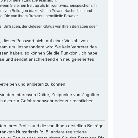
Sie vor deren Eingabe ersichtlich.
, wenn Sie einen Beitrag als Entwurf zwischenspeichern. In
ern von Beiträgen (dazu zählen Private Nachrichten und
e. Die von Ihrem Browser übermittelte Browser-
ei Umfragen, der Gelesen-Status von Ihren Beiträgen oder
 dieses Passwort nicht auf einer Vielzahl von
sam um. Insbesondere wird Sie kein Vertreter des
essen haben, so können Sie die Funktion „Ich habe
se und sendet anschließend ein neu generiertes
betreiben und anbieten zu können.
e den Interessen Dritter, Zeitpunkte von Zugriffen
n dies zur Gefahrenabwehr oder zur rechtlichen
n Ihres Profils und die von Ihnen erstellten Beiträge
änkten Nutzerkreis (z. B. andere registrierte