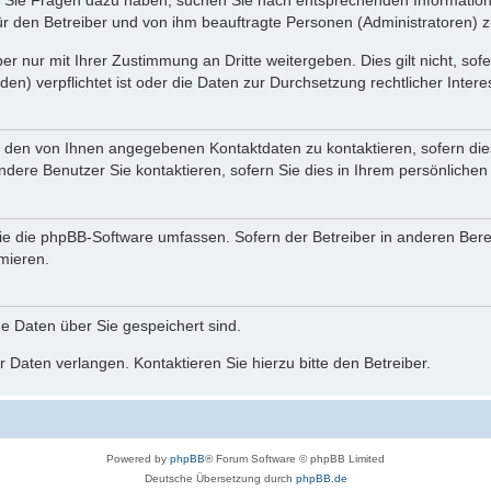
nn Sie Fragen dazu haben, suchen Sie nach entsprechenden Information
für den Betreiber und von ihm beauftragte Personen (Administratoren) z
r nur mit Ihrer Zustimmung an Dritte weitergeben. Dies gilt nicht, so
n) verpflichtet ist oder die Daten zur Durchsetzung rechtlicher Interes
r den von Ihnen angegebenen Kontaktdaten zu kontaktieren, sofern die
andere Benutzer Sie kontaktieren, sofern Sie dies in Ihrem persönlichen
, die die phpBB-Software umfassen. Sofern der Betreiber in anderen Be
rmieren.
he Daten über Sie gespeichert sind.
 Daten verlangen. Kontaktieren Sie hierzu bitte den Betreiber.
Powered by
phpBB
® Forum Software © phpBB Limited
Deutsche Übersetzung durch
phpBB.de