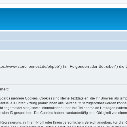
„https://www.storchennest.de/phpbb“) (im Folgenden „der Betreiber“) d
melt:
Boards mehrere Cookies. Cookies sind kleine Textdateien, die Ihr Browser als tem
 aktuelle ID Ihrer Sitzung (damit Ihnen alle Seitenaufrufe zugeordnet werden könne
cht angemeldet sind) sowie Informationen über Ihre Teilnahme an Umfragen (sofern
ession-ID gespeichert. Die Cookies haben standardmäßig eine Gültigkeit von einem 
 Registrierung, in Ihrem Profil oder Ihrem persönlichem Bereich angeben. Für die