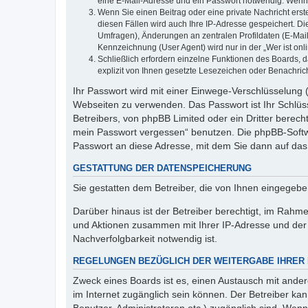
eine E-Mail-Adresse und ein Passwort notwendig. Wenn du
Wenn Sie einen Beitrag oder eine private Nachricht erst
diesen Fällen wird auch Ihre IP-Adresse gespeichert. D
Umfragen), Änderungen an zentralen Profildaten (E-Mai
Kennzeichnung (User Agent) wird nur in der „Wer ist onl
Schließlich erfordern einzelne Funktionen des Boards,
explizit von Ihnen gesetzte Lesezeichen oder Benachric
Ihr Passwort wird mit einer Einwege-Verschlüsselung (
Webseiten zu verwenden. Das Passwort ist Ihr Schlüss
Betreibers, von phpBB Limited oder ein Dritter berec
mein Passwort vergessen“ benutzen. Die phpBB-Softw
Passwort an diese Adresse, mit dem Sie dann auf das
GESTATTUNG DER DATENSPEICHERUNG
Sie gestatten dem Betreiber, die von Ihnen eingegeb
Darüber hinaus ist der Betreiber berechtigt, im Rahm
und Aktionen zusammen mit Ihrer IP-Adresse und der 
Nachverfolgbarkeit notwendig ist.
REGELUNGEN BEZÜGLICH DER WEITERGABE IHRER
Zweck eines Boards ist es, einen Austausch mit andere
im Internet zugänglich sein können. Der Betreiber kan