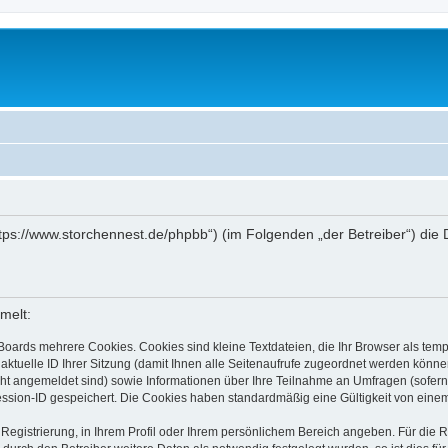
„https://www.storchennest.de/phpbb“) (im Folgenden „der Betreiber“) d
melt:
Boards mehrere Cookies. Cookies sind kleine Textdateien, die Ihr Browser als tem
 aktuelle ID Ihrer Sitzung (damit Ihnen alle Seitenaufrufe zugeordnet werden könne
cht angemeldet sind) sowie Informationen über Ihre Teilnahme an Umfragen (sofern
ession-ID gespeichert. Die Cookies haben standardmäßig eine Gültigkeit von einem 
 Registrierung, in Ihrem Profil oder Ihrem persönlichem Bereich angeben. Für die