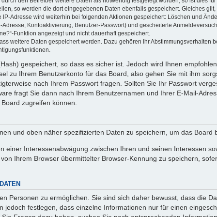
rch den Betreiber weitere Daten als notwendig festgelegt wurden, so ist dies für 
ellen, so werden die dort eingegebenen Daten ebenfalls gespeichert. Gleiches gilt
ie IP-Adresse wird weiterhin bei folgenden Aktionen gespeichert: Löschen und Änd
l-Adresse, Kontoaktivierung, Benutzer-Passwort) und gescheiterte Anmeldeversuch
ine?“-Funktion angezeigt und nicht dauerhaft gespeichert.
 dass weitere Daten gespeichert werden. Dazu gehören Ihr Abstimmungsverhalten b
htigungsfunktionen.
Hash) gespeichert, so dass es sicher ist. Jedoch wird Ihnen empfohlen,
el zu Ihrem Benutzerkonto für das Board, also gehen Sie mit ihm sorg
htigterweise nach Ihrem Passwort fragen. Sollten Sie Ihr Passwort verg
are fragt Sie dann nach Ihrem Benutzernamen und Ihrer E-Mail-Adres
 Board zugreifen können.
enen und oben näher spezifizierten Daten zu speichern, um das Board 
en einer Interessenabwägung zwischen Ihren und seinen Interessen sowi
von Ihrem Browser übermittelter Browser-Kennung zu speichern, sofer
 DATEN
n Personen zu ermöglichen. Sie sind sich daher bewusst, dass die Date
n jedoch festlegen, dass einzelne Informationen nur für einen eingeschr