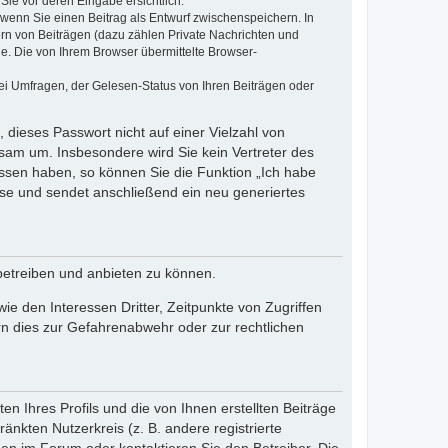
Sie vor deren Eingabe ersichtlich.
, wenn Sie einen Beitrag als Entwurf zwischenspeichern. In
ern von Beiträgen (dazu zählen Private Nachrichten und
e. Die von Ihrem Browser übermittelte Browser-
ei Umfragen, der Gelesen-Status von Ihren Beiträgen oder
 dieses Passwort nicht auf einer Vielzahl von
sam um. Insbesondere wird Sie kein Vertreter des
essen haben, so können Sie die Funktion „Ich habe
se und sendet anschließend ein neu generiertes
betreiben und anbieten zu können.
e den Interessen Dritter, Zeitpunkte von Zugriffen
n dies zur Gefahrenabwehr oder zur rechtlichen
n Ihres Profils und die von Ihnen erstellten Beiträge
änkten Nutzerkreis (z. B. andere registrierte