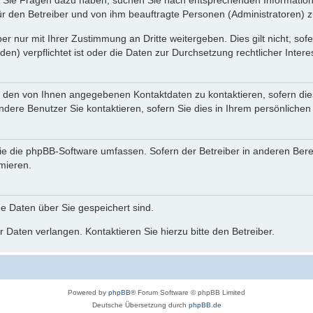
nn Sie Fragen dazu haben, suchen Sie nach entsprechenden Information
für den Betreiber und von ihm beauftragte Personen (Administratoren) z
r nur mit Ihrer Zustimmung an Dritte weitergeben. Dies gilt nicht, so
n) verpflichtet ist oder die Daten zur Durchsetzung rechtlicher Interes
r den von Ihnen angegebenen Kontaktdaten zu kontaktieren, sofern die
andere Benutzer Sie kontaktieren, sofern Sie dies in Ihrem persönlichen
, die die phpBB-Software umfassen. Sofern der Betreiber in anderen Be
rmieren.
he Daten über Sie gespeichert sind.
 Daten verlangen. Kontaktieren Sie hierzu bitte den Betreiber.
Powered by
phpBB
® Forum Software © phpBB Limited
Deutsche Übersetzung durch
phpBB.de