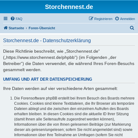
Storchennest.de
FAQ
Registrieren
Anmelden
S
Startseite
Foren-Übersicht
u
Storchennest.de - Datenschutzerklärung
c
h
Diese Richtlinie beschreibt, wie „Storchennest.de“
(„https://www.storchennest.de/phpbb“) (im Folgenden „der
e
Betreiber“) die Daten verwendet, die während Ihres Foren-Besuchs
gesammelt werden.
UMFANG UND ART DER DATENSPEICHERUNG
Ihre Daten werden auf vier verschiedene Arten gesammelt:
Die Forensoftware phpBB erstellt bei Ihrem Besuch des Boards mehrere
Cookies. Cookies sind kleine Textdateien, die Ihr Browser als temporäre
Dateien ablegt und die zwischen den einzelnen Aufrufen des Boards
erhalten bleiben. In diesen Cookies sind die aktuelle ID Ihrer Sitzung
(damit Ihnen alle Seitenaufrufe zugeordnet werden können),
Informationen über die von Ihnen gelesenen Beiträge (zur Markierung
dieser als gelesen/ungelesen; sofern Sie nicht angemeldet sind) sowie
Informationen über Ihre Teilnahme an Umfragen (sofern Sie nicht