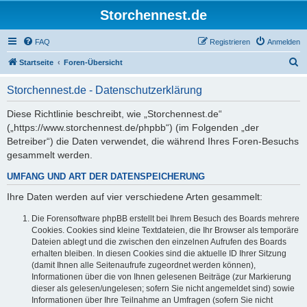
Storchennest.de
FAQ
Registrieren
Anmelden
S
Startseite
Foren-Übersicht
u
Storchennest.de - Datenschutzerklärung
c
h
Diese Richtlinie beschreibt, wie „Storchennest.de“
(„https://www.storchennest.de/phpbb“) (im Folgenden „der
e
Betreiber“) die Daten verwendet, die während Ihres Foren-Besuchs
gesammelt werden.
UMFANG UND ART DER DATENSPEICHERUNG
Ihre Daten werden auf vier verschiedene Arten gesammelt:
Die Forensoftware phpBB erstellt bei Ihrem Besuch des Boards mehrere
Cookies. Cookies sind kleine Textdateien, die Ihr Browser als temporäre
Dateien ablegt und die zwischen den einzelnen Aufrufen des Boards
erhalten bleiben. In diesen Cookies sind die aktuelle ID Ihrer Sitzung
(damit Ihnen alle Seitenaufrufe zugeordnet werden können),
Informationen über die von Ihnen gelesenen Beiträge (zur Markierung
dieser als gelesen/ungelesen; sofern Sie nicht angemeldet sind) sowie
Informationen über Ihre Teilnahme an Umfragen (sofern Sie nicht