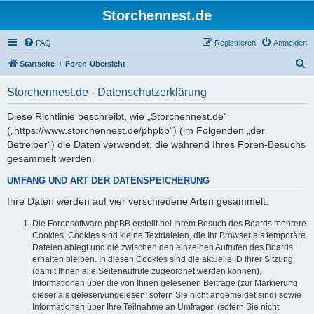
Storchennest.de
FAQ
Registrieren
Anmelden
S
Startseite
Foren-Übersicht
u
Storchennest.de - Datenschutzerklärung
c
h
Diese Richtlinie beschreibt, wie „Storchennest.de“
(„https://www.storchennest.de/phpbb“) (im Folgenden „der
e
Betreiber“) die Daten verwendet, die während Ihres Foren-Besuchs
gesammelt werden.
UMFANG UND ART DER DATENSPEICHERUNG
Ihre Daten werden auf vier verschiedene Arten gesammelt:
Die Forensoftware phpBB erstellt bei Ihrem Besuch des Boards mehrere
Cookies. Cookies sind kleine Textdateien, die Ihr Browser als temporäre
Dateien ablegt und die zwischen den einzelnen Aufrufen des Boards
erhalten bleiben. In diesen Cookies sind die aktuelle ID Ihrer Sitzung
(damit Ihnen alle Seitenaufrufe zugeordnet werden können),
Informationen über die von Ihnen gelesenen Beiträge (zur Markierung
dieser als gelesen/ungelesen; sofern Sie nicht angemeldet sind) sowie
Informationen über Ihre Teilnahme an Umfragen (sofern Sie nicht