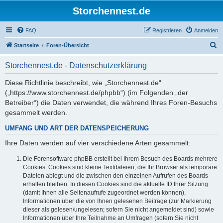
Storchennest.de
FAQ
Registrieren
Anmelden
S
Startseite
Foren-Übersicht
u
Storchennest.de - Datenschutzerklärung
c
h
Diese Richtlinie beschreibt, wie „Storchennest.de“
(„https://www.storchennest.de/phpbb“) (im Folgenden „der
e
Betreiber“) die Daten verwendet, die während Ihres Foren-Besuchs
gesammelt werden.
UMFANG UND ART DER DATENSPEICHERUNG
Ihre Daten werden auf vier verschiedene Arten gesammelt:
Die Forensoftware phpBB erstellt bei Ihrem Besuch des Boards mehrere
Cookies. Cookies sind kleine Textdateien, die Ihr Browser als temporäre
Dateien ablegt und die zwischen den einzelnen Aufrufen des Boards
erhalten bleiben. In diesen Cookies sind die aktuelle ID Ihrer Sitzung
(damit Ihnen alle Seitenaufrufe zugeordnet werden können),
Informationen über die von Ihnen gelesenen Beiträge (zur Markierung
dieser als gelesen/ungelesen; sofern Sie nicht angemeldet sind) sowie
Informationen über Ihre Teilnahme an Umfragen (sofern Sie nicht