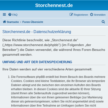
Storchennest.de
FAQ
Registrieren
Anmelden
S
Startseite
Foren-Übersicht
u
Storchennest.de - Datenschutzerklärung
c
h
Diese Richtlinie beschreibt, wie „Storchennest.de“
(„https://www.storchennest.de/phpbb“) (im Folgenden „der
e
Betreiber“) die Daten verwendet, die während Ihres Foren-Besuchs
gesammelt werden.
UMFANG UND ART DER DATENSPEICHERUNG
Ihre Daten werden auf vier verschiedene Arten gesammelt:
Die Forensoftware phpBB erstellt bei Ihrem Besuch des Boards mehrere
Cookies. Cookies sind kleine Textdateien, die Ihr Browser als temporäre
Dateien ablegt und die zwischen den einzelnen Aufrufen des Boards
erhalten bleiben. In diesen Cookies sind die aktuelle ID Ihrer Sitzung
(damit Ihnen alle Seitenaufrufe zugeordnet werden können),
Informationen über die von Ihnen gelesenen Beiträge (zur Markierung
dieser als gelesen/ungelesen; sofern Sie nicht angemeldet sind) sowie
Informationen über Ihre Teilnahme an Umfragen (sofern Sie nicht