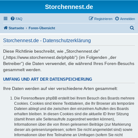
Storchennest.de
FAQ
Registrieren
Anmelden
S
Startseite
Foren-Übersicht
u
Storchennest.de - Datenschutzerklärung
c
h
Diese Richtlinie beschreibt, wie „Storchennest.de“
(„https://www.storchennest.de/phpbb“) (im Folgenden „der
e
Betreiber“) die Daten verwendet, die während Ihres Foren-Besuchs
gesammelt werden.
UMFANG UND ART DER DATENSPEICHERUNG
Ihre Daten werden auf vier verschiedene Arten gesammelt:
Die Forensoftware phpBB erstellt bei Ihrem Besuch des Boards mehrere
Cookies. Cookies sind kleine Textdateien, die Ihr Browser als temporäre
Dateien ablegt und die zwischen den einzelnen Aufrufen des Boards
erhalten bleiben. In diesen Cookies sind die aktuelle ID Ihrer Sitzung
(damit Ihnen alle Seitenaufrufe zugeordnet werden können),
Informationen über die von Ihnen gelesenen Beiträge (zur Markierung
dieser als gelesen/ungelesen; sofern Sie nicht angemeldet sind) sowie
Informationen über Ihre Teilnahme an Umfragen (sofern Sie nicht