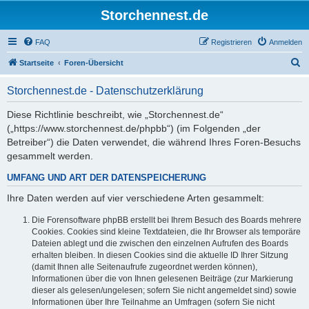
Storchennest.de
FAQ
Registrieren
Anmelden
S
Startseite
Foren-Übersicht
u
Storchennest.de - Datenschutzerklärung
c
h
Diese Richtlinie beschreibt, wie „Storchennest.de“
(„https://www.storchennest.de/phpbb“) (im Folgenden „der
e
Betreiber“) die Daten verwendet, die während Ihres Foren-Besuchs
gesammelt werden.
UMFANG UND ART DER DATENSPEICHERUNG
Ihre Daten werden auf vier verschiedene Arten gesammelt:
Die Forensoftware phpBB erstellt bei Ihrem Besuch des Boards mehrere
Cookies. Cookies sind kleine Textdateien, die Ihr Browser als temporäre
Dateien ablegt und die zwischen den einzelnen Aufrufen des Boards
erhalten bleiben. In diesen Cookies sind die aktuelle ID Ihrer Sitzung
(damit Ihnen alle Seitenaufrufe zugeordnet werden können),
Informationen über die von Ihnen gelesenen Beiträge (zur Markierung
dieser als gelesen/ungelesen; sofern Sie nicht angemeldet sind) sowie
Informationen über Ihre Teilnahme an Umfragen (sofern Sie nicht